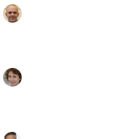
Frederik F.
Umzug in München
"Besser hätte ich mir den Umzug von
München nach Wien nicht vorstellen
können - DANKE!"
Maria W
Umzug von München nach Wien
"Mein Klavier kam in unter 24 Stunden
ohne einen Kratzer an - ein
erstklassiger Service!"