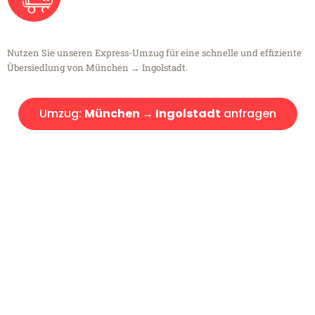
Nutzen Sie unseren Express-Umzug für eine schnelle und effiziente
Übersiedlung von München → Ingolstadt.
Umzug:
München → Ingolstadt
anfragen
Kostenlose Beratung!
Sie haben Fragen?
Sie haben Fragen zu Ihrem Transport oder benötigen eine Beratung
bezüglich Ihres Umzug?
Rufen Sie uns gerne an, unser Team aus Experten freut sich, Ihnen
kostenlos weiterzuhelfen!