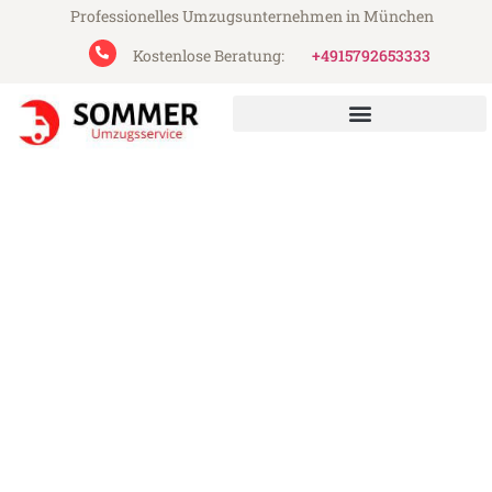
Professionelles Umzugsunternehmen in München
Kostenlose Beratung:
+4915792653333
Sommer Umzugsservice aus München
Umzug München Ingolstadt
Günstiger Umzug München Ingolstadt (ab
199€)
Express-Abwicklung in unter 24 Stunden!
Über 15 Jahre Erfahrung mit Umzügen!
Angebot erhalten in unter 30 Minuten!