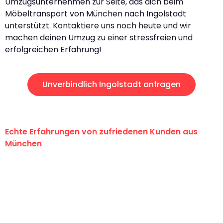
Umzugsunternehmen zur Seite, das dich beim
Möbeltransport von München nach Ingolstadt
unterstützt. Kontaktiere uns noch heute und wir
machen deinen Umzug zu einer stressfreien und
erfolgreichen Erfahrung!
Unverbindlich Ingolstadt anfragen
Echte Erfahrungen von zufriedenen Kunden aus
München
"Erste Klasse! Ein großes Dankeschön
an das gesamte Team von Sommer
Umzugsservice für ihren
außergewöhnlichen Service!"