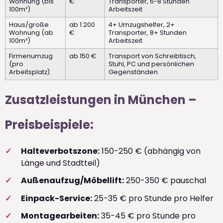
Wohnung (bis
€
Transporter, 6-8 Stunden
100m²)
Arbeitszeit
Haus/große
ab 1.200
4+ Umzugshelfer, 2+
Wohnung (ab
€
Transporter, 8+ Stunden
100m²)
Arbeitszeit
Firmenumzug
ab 150 €
Transport von Schreibtisch,
(pro
Stuhl, PC und persönlichen
Arbeitsplatz)
Gegenständen
Zusatzleistungen in München –
Preisbeispiele:
Halteverbotszone:
150-250 € (abhängig von
Länge und Stadtteil)
Außenaufzug/Möbellift:
250-350 € pauschal
Einpack-Service:
25-35 € pro Stunde pro Helfer
Montagearbeiten:
35-45 € pro Stunde pro