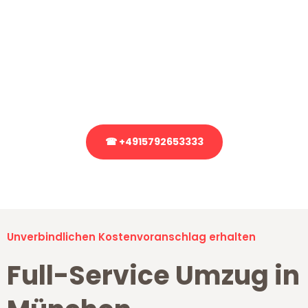
Sie haben Fragen?
Sie haben Fragen zu Ihrem Transport oder benötigen eine Beratung
bezüglich Ihres Umzug?
Rufen Sie uns gerne an, unser Team aus Experten freut sich, Ihnen
kostenlos weiterzuhelfen!
☎ +4915792653333
Stattdessen eine unverbindliche Anfrage senden
Unverbindlichen Kostenvoranschlag erhalten
Full-Service Umzug in