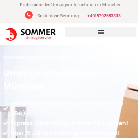
Professionelles Umzugsunternehmen in München
Kostenlose Beratung:
+4915792653333
Sommer Umzugsservice aus München
Umzugsunternehmen
München
Günstige Umzugsfirma in München (ab
49€)
Express-Abwicklung in unter 24 Stunden!
Über 15 Jahre Erfahrung mit Umzügen!