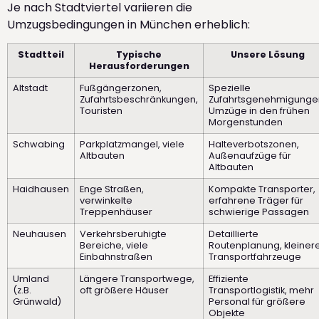
Je nach Stadtviertel variieren die
Umzugsbedingungen in München erheblich:
Stadtteil
Typische
Unsere Lösung
Herausforderungen
Altstadt
Fußgängerzonen,
Spezielle
Zufahrtsbeschränkungen,
Zufahrtsgenehmigunge
Touristen
Umzüge in den frühen
Morgenstunden
Schwabing
Parkplatzmangel, viele
Halteverbotszonen,
Altbauten
Außenaufzüge für
Altbauten
Haidhausen
Enge Straßen,
Kompakte Transporter,
verwinkelte
erfahrene Träger für
Treppenhäuser
schwierige Passagen
Neuhausen
Verkehrsberuhigte
Detaillierte
Bereiche, viele
Routenplanung, kleiner
Einbahnstraßen
Transportfahrzeuge
Umland
Längere Transportwege,
Effiziente
(z.B.
oft größere Häuser
Transportlogistik, mehr
Grünwald)
Personal für größere
Objekte