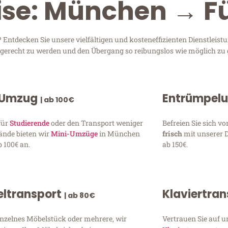
ise: München → F
ntdecken Sie unsere vielfältigen und kosteneffizienten Dienstlei
n gerecht zu werden und den Übergang so reibungslos wie möglich zu 
 Umzug
Entrümpel
| ab 100€
für
Studierende
oder den Transport weniger
Befreien Sie sich 
ände bieten wir
Mini-Umzüge
in München
frisch
mit unserer 
 100€ an.
ab 150€.
ltransport
Klaviertra
| ab 80€
inzelnes Möbelstück oder mehrere, wir
Vertrauen Sie auf u