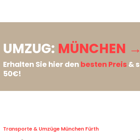
UMZUG:
MÜNCHEN →
Erhalten Sie hier den
besten Preis
& s
50€!
Transporte & Umzüge München Fürth