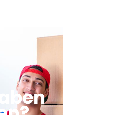
haben
en?