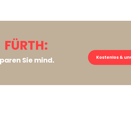
 FÜRTH:
Kostenlos & un
paren Sie mind.