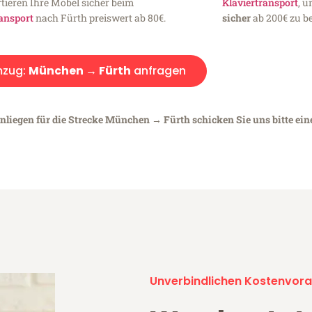
tieren Ihre Möbel sicher beim
Klaviertransport
, 
ansport
nach Fürth preiswert ab 80€.
sicher
ab 200€ zu be
zug:
München → Fürth
anfragen
Anliegen für die Strecke München → Fürth schicken Sie uns bitte ei
Unverbindlichen Kostenvora