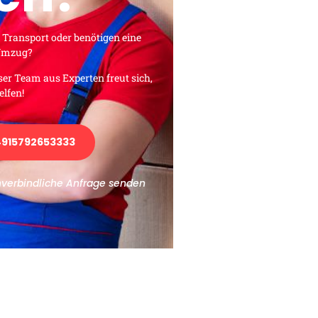
 Transport oder benötigen eine
 Umzug?
ser Team aus Experten freut sich,
elfen!
915792653333
nverbindliche Anfrage senden