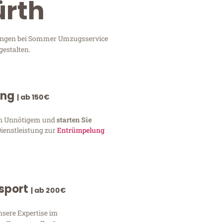
ürth
stungen bei Sommer Umzugsservice
gestalten.
ung
| ab 150€
von Unnötigem und
starten Sie
Dienstleistung zur
Entrümpelung
nsport
| ab 200€
nsere Expertise im