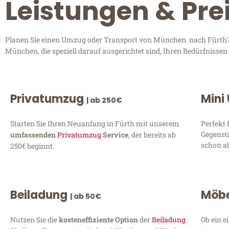
Leistungen & Pre
Planen Sie einen Umzug oder Transport von München nach Fürth? E
München, die speziell darauf ausgerichtet sind, Ihren Bedürfnisse
Privatumzug
Mini
| ab 250€
Starten Sie Ihren Neuanfang in Fürth mit unserem
Perfekt 
Gegenst
umfassenden
Privatumzug
Service
, der bereits ab
schon ab
250€ beginnt.
Beiladung
Möbe
| ab 50€
Nutzen Sie die
kosteneffiziente Option
der
Beiladung
Ob ein e