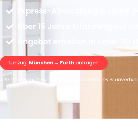
Express-Abwicklung in unter 2
Über 15 Jahre Erfahrung mit 
Angebot erhalten in unter 30 
Umzug:
München → Fürth
anfragen
Alle Umzugsanfragen sind zu 100% kostenlos & unverbind