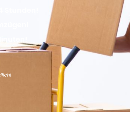
4 Stunden!
Umzügen!
Minuten!
lich!