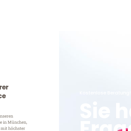
rer
Kostenlose Beratung!
ce
Sie 
unseren
Frag
e in München,
 mit höchster