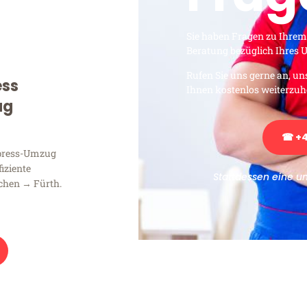
Sie haben Fragen zu Ihrem
Beratung bezüglich Ihres
Rufen Sie uns gerne an, un
ess
Ihnen kostenlos weiterzuh
ug
☎ +4
xpress-Umzug
fiziente
Stattdessen eine u
chen → Fürth.