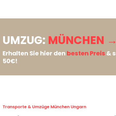
UMZUG:
MÜNCHEN →
Erhalten Sie hier den
besten Preis
& s
50€!
Transporte & Umzüge München Ungarn