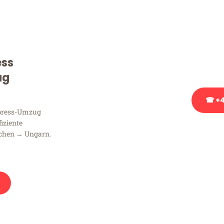
Sie haben Fragen zu Ihrem
Beratung bezüglich Ihres
Rufen Sie uns gerne an, un
ess
Ihnen kostenlos weiterzuh
ug
☎ +4
xpress-Umzug
fiziente
Stattdessen eine u
chen → Ungarn.