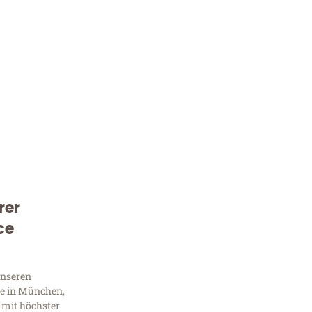
rer
Kostenlose Beratung!
ce
Sie 
unseren
Frag
e in München,
 mit höchster