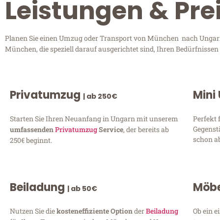
Leistungen & Pr
Planen Sie einen Umzug oder Transport von München nach Ungarn?
München, die speziell darauf ausgerichtet sind, Ihren Bedürfnisse
Privatumzug
Mini
| ab 250€
Starten Sie Ihren Neuanfang in Ungarn mit unserem
Perfekt 
Gegenst
umfassenden
Privatumzug
Service
, der bereits ab
schon ab
250€ beginnt.
Beiladung
Möbe
| ab 50€
Nutzen Sie die
kosteneffiziente Option
der
Beiladung
Ob ein e