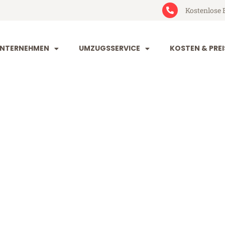
Kostenlose 
NTERNEHMEN
UMZUGSSERVICE
KOSTEN & PREI
en Ungarn
garn (ab 199€)