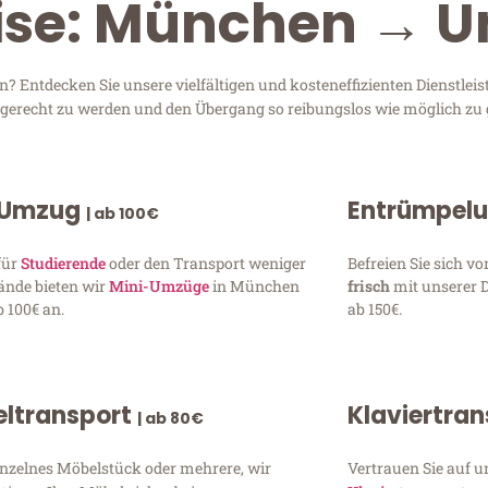
eise: München → 
 Entdecken Sie unsere vielfältigen und kosteneffizienten Dienstle
n gerecht zu werden und den Übergang so reibungslos wie möglich zu 
 Umzug
Entrümpel
| ab 100€
für
Studierende
oder den Transport weniger
Befreien Sie sich 
ände bieten wir
Mini-Umzüge
in München
frisch
mit unserer 
 100€ an.
ab 150€.
ltransport
Klaviertra
| ab 80€
inzelnes Möbelstück oder mehrere, wir
Vertrauen Sie auf u