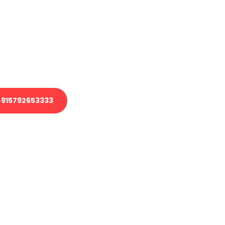
 Transport oder benötigen eine
 Umzug?
ser Team aus Experten freut sich,
elfen!
915792653333
nverbindliche Anfrage senden