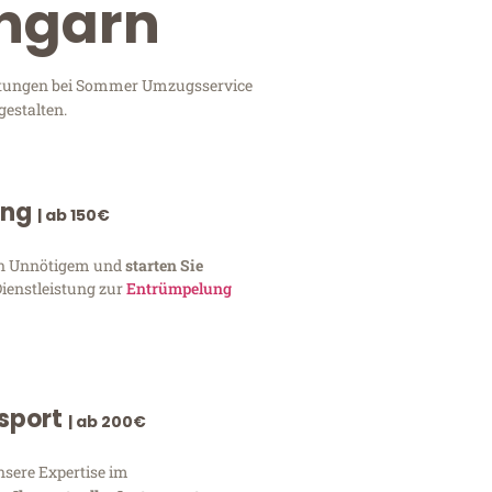
Ungarn
istungen bei Sommer Umzugsservice
gestalten.
ung
| ab 150€
von Unnötigem und
starten Sie
Dienstleistung zur
Entrümpelung
nsport
| ab 200€
nsere Expertise im