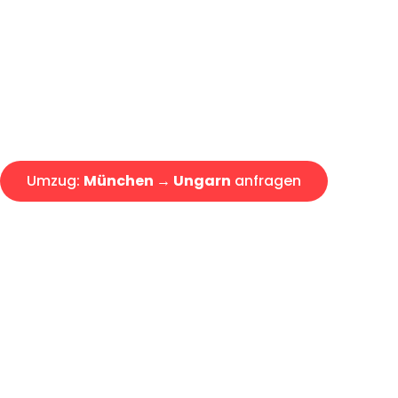
Express-Abwicklung in unter 2
Über 15 Jahre Erfahrung mit 
Angebot erhalten in unter 30 
Umzug:
München → Ungarn
anfragen
Alle Umzugsanfragen sind zu 100% kostenlos & unverbind