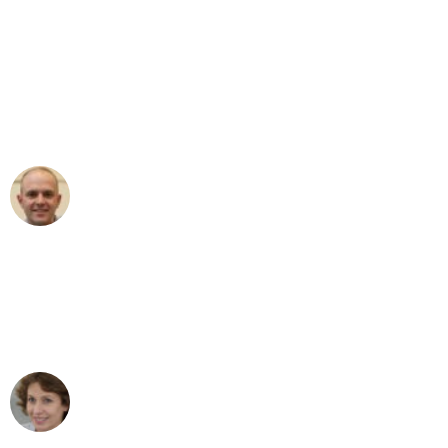
"Erste Klasse! Ein großes Dankeschön
an das gesamte Team von Sommer
Umzugsservice für ihren
außergewöhnlichen Service!"
Frederik F.
Umzug in München
"Besser hätte ich mir den Umzug von
München nach Wien nicht vorstellen
können - DANKE!"
Maria W
Umzug von München nach Wien