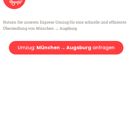
Nutzen Sie unseren Express-Umzug für eine schnelle und effiziente
Übersiedlung von München → Augsburg.
Umzug:
München → Augsburg
anfragen
Kostenlose Beratung!
Sie haben Fragen?
Sie haben Fragen zu Ihrem Transport oder benötigen eine Beratung
bezüglich Ihres Umzug?
Rufen Sie uns gerne an, unser Team aus Experten freut sich, Ihnen
kostenlos weiterzuhelfen!