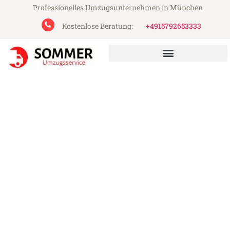
Professionelles Umzugsunternehmen in München
Kostenlose Beratung:
+4915792653333
Sommer Umzugsservice aus München
Umzug München Augsburg
Günstiger Umzug München Augsburg (ab
199€)
Express-Abwicklung in unter 24 Stunden!
Über 15 Jahre Erfahrung mit Umzügen!
Angebot erhalten in unter 30 Minuten!