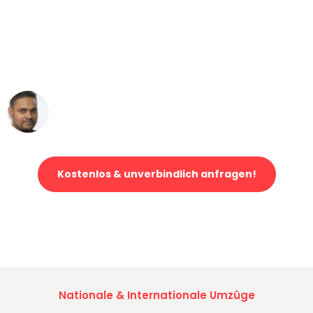
"Mein Klavier kam in unter 24 Stunden
ohne einen Kratzer an - ein
erstklassiger Service!"
Ümit Y.
Klaviertransport in München
Kostenlos & unverbindlich anfragen!
Jetzt anfragen und der nächste glückliche Kunde werden. Alle
Umzugsanfragen sind zu
100% kostenlos & unverbindlich!
Nationale & Internationale Umzüge