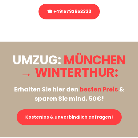
☎ +4915792653333
Stattdessen eine unverbindliche Anfrage senden
UMZUG:
MÜNCHEN
→ WINTERTHUR:
Erhalten Sie hier den
besten Preis
&
sparen Sie mind. 50€!
Kostenlos & unverbindlich anfragen!