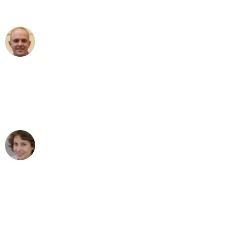
außergewöhnlichen Service!"
Frederik F.
Umzug in München
"Besser hätte ich mir den Umzug von
München nach Wien nicht vorstellen
können - DANKE!"
Maria W
Umzug von München nach Wien
"Mein Klavier kam in unter 24 Stunden
ohne einen Kratzer an - ein
erstklassiger Service!"