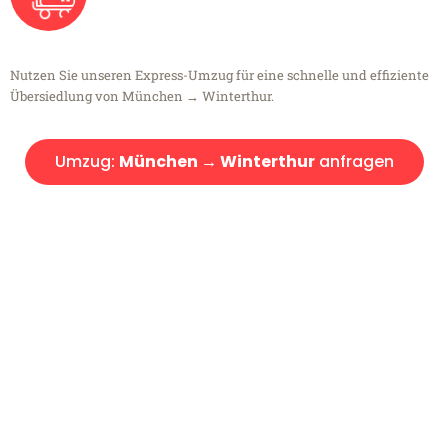
Nutzen Sie unseren Express-Umzug für eine schnelle und effiziente
Übersiedlung von München → Winterthur.
Umzug:
München → Winterthur
anfragen
Kostenlose Beratung!
Sie haben Fragen?
Sie haben Fragen zu Ihrem Transport oder benötigen eine Beratung
bezüglich Ihres Umzug?
Rufen Sie uns gerne an, unser Team aus Experten freut sich, Ihnen
kostenlos weiterzuhelfen!