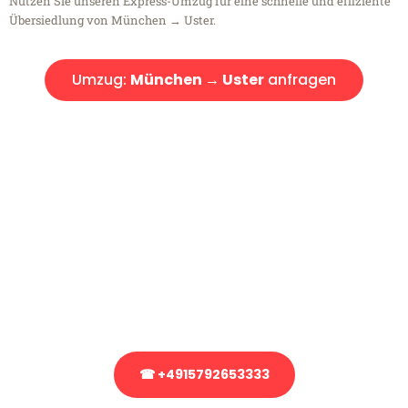
Nutzen Sie unseren Express-Umzug für eine schnelle und effiziente
Übersiedlung von München → Uster.
Umzug:
München → Uster
anfragen
Kostenlose Beratung!
Sie haben Fragen?
Sie haben Fragen zu Ihrem Transport oder benötigen eine Beratung
bezüglich Ihres Umzug?
Rufen Sie uns gerne an, unser Team aus Experten freut sich, Ihnen
kostenlos weiterzuhelfen!
☎ +4915792653333