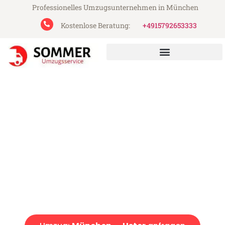
Professionelles Umzugsunternehmen in München
Kostenlose Beratung:
+4915792653333
Sommer Umzugsservice aus München
Umzug München Uster
Günstiger Umzug München Uster (ab 199€)
Express-Abwicklung in unter 24 Stunden!
Über 15 Jahre Erfahrung mit Umzügen!
Angebot erhalten in unter 30 Minuten!