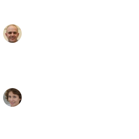
Umzugsservice für ihren
außergewöhnlichen Service!"
Frederik F.
Umzug in München
"Besser hätte ich mir den Umzug von
München nach Wien nicht vorstellen
können - DANKE!"
Maria W
Umzug von München nach Wien
"Mein Klavier kam in unter 24 Stunden
ohne einen Kratzer an - ein