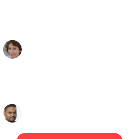
"Besser hätte ich mir den Umzug von
München nach Wien nicht vorstellen
können - DANKE!"
Maria W
Umzug von München nach Wien
"Mein Klavier kam in unter 24 Stunden
ohne einen Kratzer an - ein
erstklassiger Service!"
Ümit Y.
Klaviertransport in München