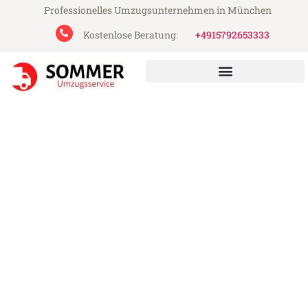
Professionelles Umzugsunternehmen in München
Kostenlose Beratung:
+4915792653333
Sommer Umzugsservice aus München
Umzug München Piatra
Neamt
Günstiger Umzug München Piatra Neamt
(ab 199€)
Express-Abwicklung in unter 24 Stunden!
Über 15 Jahre Erfahrung mit Umzügen!