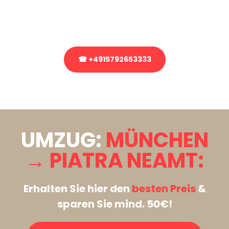
Rufen Sie uns gerne an, unser Team aus Experten freut sich, Ihnen
kostenlos weiterzuhelfen!
☎ +4915792653333
Stattdessen eine unverbindliche Anfrage senden
UMZUG:
MÜNCHEN
→ PIATRA NEAMT:
Erhalten Sie hier den
besten Preis
&
sparen Sie mind. 50€!