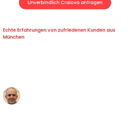
Unverbindlich Craiova anfragen
Echte Erfahrungen von zufriedenen Kunden aus
München
"Erste Klasse! Ein großes Dankeschön
an das gesamte Team von Sommer
Umzugsservice für ihren
außergewöhnlichen Service!"
Frederik F.
Umzug in München
"Besser hätte ich mir den Umzug von
München nach Wien nicht vorstellen