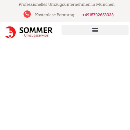
Professionelles Umzugsunternehmen in München
Kostenlose Beratung:
+4915792653333
Sommer Umzugsservice aus München
Umzug München Craiova
Günstiger Umzug München Craiova (ab
199€)
Express-Abwicklung in unter 24 Stunden!
Über 15 Jahre Erfahrung mit Umzügen!
Angebot erhalten in unter 30 Minuten!