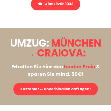
☎ +4915792653333
Stattdessen eine unverbindliche Anfrage senden
UMZUG:
MÜNCHEN
→ CRAIOVA:
Erhalten Sie hier den
besten Preis
&
sparen Sie mind. 50€!
Kostenlos & unverbindlich anfragen!