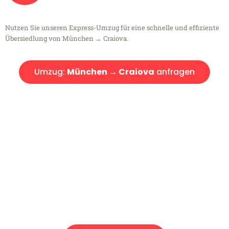
Nutzen Sie unseren Express-Umzug für eine schnelle und effiziente
Übersiedlung von München → Craiova.
Umzug:
München → Craiova
anfragen
Kostenlose Beratung!
Sie haben Fragen?
Sie haben Fragen zu Ihrem Transport oder benötigen eine Beratung
bezüglich Ihres Umzug?
Rufen Sie uns gerne an, unser Team aus Experten freut sich, Ihnen
kostenlos weiterzuhelfen!