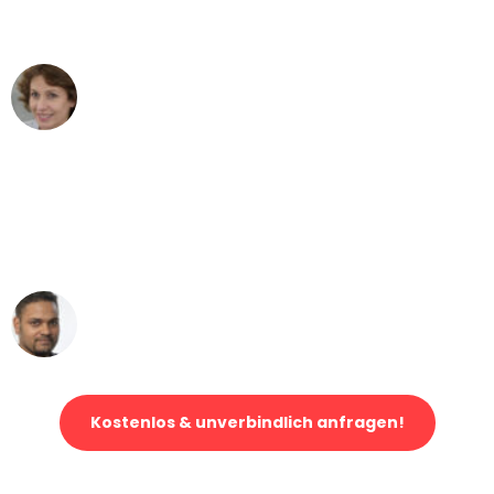
können - DANKE!"
Maria W
Umzug von München nach Wien
"Mein Klavier kam in unter 24 Stunden
ohne einen Kratzer an - ein
erstklassiger Service!"
Ümit Y.
Klaviertransport in München
Kostenlos & unverbindlich anfragen!
Jetzt anfragen und der nächste glückliche Kunde werden. Alle