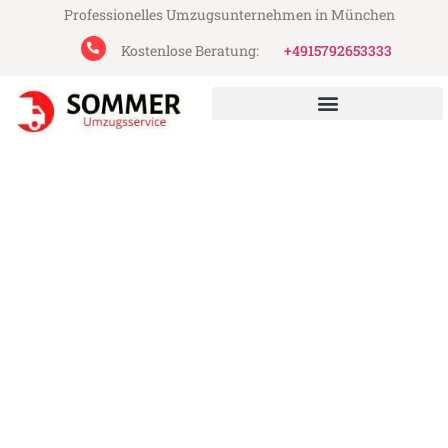
Professionelles Umzugsunternehmen in München
Kostenlose Beratung:
+4915792653333
Sommer Umzugsservice aus München
Umzug München Tychy
Günstiger Umzug München Tychy (ab
199€)
Express-Abwicklung in unter 24 Stunden!
Über 15 Jahre Erfahrung mit Umzügen!
Angebot erhalten in unter 30 Minuten!