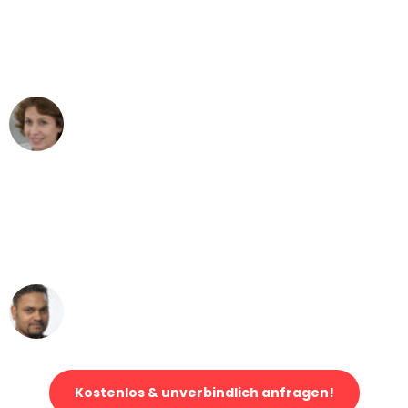
"Besser hätte ich mir den Umzug von
München nach Wien nicht vorstellen
können - DANKE!"
Maria W
Umzug von München nach Wien
"Mein Klavier kam in unter 24 Stunden
ohne einen Kratzer an - ein
erstklassiger Service!"
Ümit Y.
Klaviertransport in München
Kostenlos & unverbindlich anfragen!