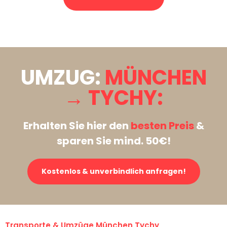
Stattdessen eine unverbindliche Anfrage senden
UMZUG:
MÜNCHEN
→ TYCHY:
Erhalten Sie hier den
besten Preis
&
sparen Sie mind. 50€!
Kostenlos & unverbindlich anfragen!
Transporte & Umzüge München Tychy