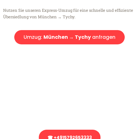
Nutzen Sie unseren Express-Umzug für eine schnelle und effiziente
Übersiedlung von München → Tychy.
Umzug:
München → Tychy
anfragen
Kostenlose Beratung!
Sie haben Fragen?
Sie haben Fragen zu Ihrem Transport oder benötigen eine Beratung
bezüglich Ihres Umzug?
Rufen Sie uns gerne an, unser Team aus Experten freut sich, Ihnen
kostenlos weiterzuhelfen!
☎ +4915792653333