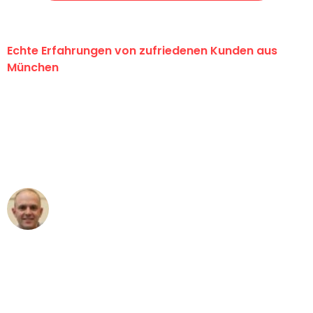
Echte Erfahrungen von zufriedenen Kunden aus
München
"Erste Klasse! Ein großes Dankeschön
an das gesamte Team von Sommer
Umzugsservice für ihren
außergewöhnlichen Service!"
Frederik F.
Umzug in München
"Besser hätte ich mir den Umzug von
München nach Wien nicht vorstellen
können - DANKE!"