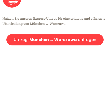
Nutzen Sie unseren Express-Umzug für eine schnelle und effiziente
Übersiedlung von München → Warszawa.
Umzug:
München → Warszawa
anfragen
Kostenlose Beratung!
Sie haben Fragen?
Sie haben Fragen zu Ihrem Transport oder benötigen eine Beratung
bezüglich Ihres Umzug?
Rufen Sie uns gerne an, unser Team aus Experten freut sich, Ihnen
kostenlos weiterzuhelfen!