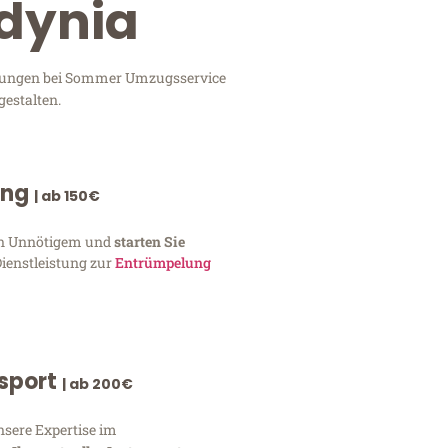
Gdynia
istungen bei Sommer Umzugsservice
gestalten.
ung
| ab 150€
von Unnötigem und
starten Sie
Dienstleistung zur
Entrümpelung
nsport
| ab 200€
nsere Expertise im