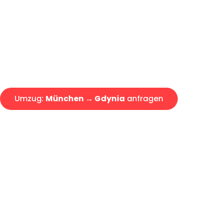
Express-Abwicklung in unter 2
Über 15 Jahre Erfahrung mit 
Angebot erhalten in unter 30 
Umzug:
München → Gdynia
anfragen
Alle Umzugsanfragen sind zu 100% kostenlos & unverbind