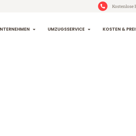
Kostenlose 
NTERNEHMEN
UMZUGSSERVICE
KOSTEN & PREI
en Gdynia
nia (ab 199€)