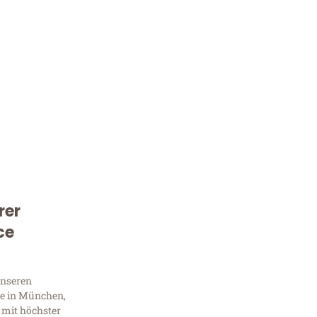
rer
Kostenlose Beratung!
ce
Sie 
unseren
Frag
e in München,
 mit höchster