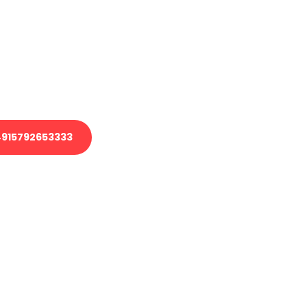
 Transport oder benötigen eine
 Umzug?
ser Team aus Experten freut sich,
elfen!
915792653333
nverbindliche Anfrage senden