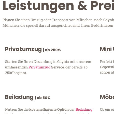
Leistungen & Pr
Planen Sie einen Umzug oder Transport von München nach Gdynia? 
München, die speziell darauf ausgerichtet sind, Ihren Bedürfnisse
Privatumzug
Mini
| ab 250€
Starten Sie Ihren Neuanfang in Gdynia mit unserem
Perfekt 
Gegenst
umfassenden
Privatumzug
Service
, der bereits ab
schon ab
250€ beginnt.
Beiladung
Möbe
| ab 50€
Nutzen Sie die
kosteneffiziente Option
der
Beiladung
Ob ein e