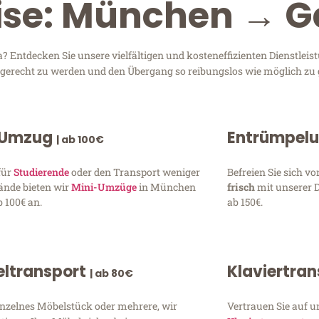
eise: München → 
Entdecken Sie unsere vielfältigen und kosteneffizienten Dienstle
n gerecht zu werden und den Übergang so reibungslos wie möglich zu 
 Umzug
Entrümpel
| ab 100€
für
Studierende
oder den Transport weniger
Befreien Sie sich 
ände bieten wir
Mini-Umzüge
in München
frisch
mit unserer 
 100€ an.
ab 150€.
ltransport
Klaviertra
| ab 80€
inzelnes Möbelstück oder mehrere, wir
Vertrauen Sie auf u