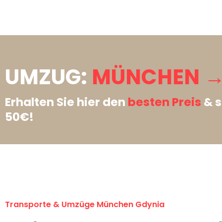
UMZUG:
MÜNCHEN →
Erhalten Sie hier den
besten Preis
& s
50€!
Transporte & Umzüge München Gdynia