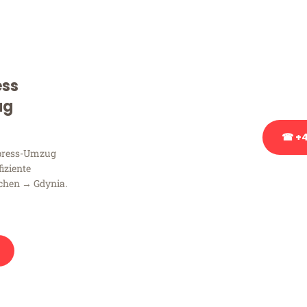
Sie haben Fragen zu Ihrem
Beratung bezüglich Ihres
Rufen Sie uns gerne an, un
ess
Ihnen kostenlos weiterzuh
ug
☎ +4
xpress-Umzug
fiziente
Stattdessen eine u
chen → Gdynia.