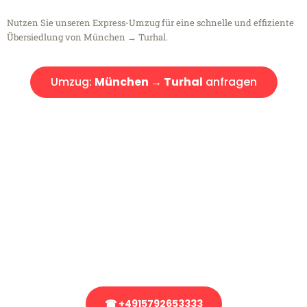
Nutzen Sie unseren Express-Umzug für eine schnelle und effiziente
Übersiedlung von München → Turhal.
Umzug:
München → Turhal
anfragen
Kostenlose Beratung!
Sie haben Fragen?
Sie haben Fragen zu Ihrem Transport oder benötigen eine Beratung
bezüglich Ihres Umzug?
Rufen Sie uns gerne an, unser Team aus Experten freut sich, Ihnen
kostenlos weiterzuhelfen!
☎ +4915792653333