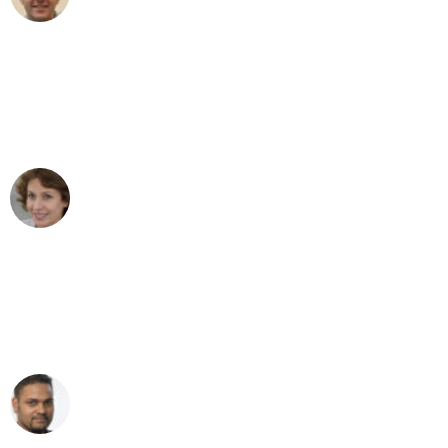
Umzug in München
"Besser hätte ich mir den Umzug von
München nach Wien nicht vorstellen
können - DANKE!"
Maria W
Umzug von München nach Wien
"Mein Klavier kam in unter 24 Stunden
ohne einen Kratzer an - ein
erstklassiger Service!"
Ümit Y.
Klaviertransport in München