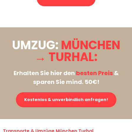
Stattdessen eine unverbindliche Anfrage senden
UMZUG:
MÜNCHEN
→ TURHAL:
Erhalten Sie hier den
besten Preis
&
sparen Sie mind. 50€!
Kostenlos & unverbindlich anfragen!
Transporte & Umzüge München Turhal