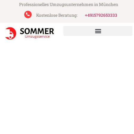
Professionelles Umzugsunternehmen in München
Kostenlose Beratung:
+4915792653333
Sommer Umzugsservice aus München
Umzug München Turhal
Günstiger Umzug München Turhal (ab
199€)
Express-Abwicklung in unter 24 Stunden!
Über 15 Jahre Erfahrung mit Umzügen!
Angebot erhalten in unter 30 Minuten!