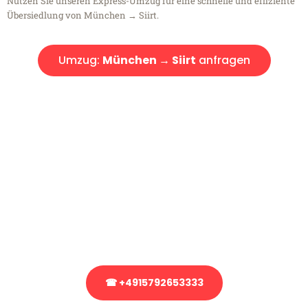
Nutzen Sie unseren Express-Umzug für eine schnelle und effiziente
Übersiedlung von München → Siirt.
Umzug:
München → Siirt
anfragen
Kostenlose Beratung!
Sie haben Fragen?
Sie haben Fragen zu Ihrem Transport oder benötigen eine Beratung
bezüglich Ihres Umzug?
Rufen Sie uns gerne an, unser Team aus Experten freut sich, Ihnen
kostenlos weiterzuhelfen!
☎ +4915792653333