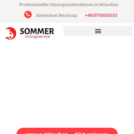
Professionelles Umzugsunternehmen in München
Kostenlose Beratung:
+4915792653333
Sommer Umzugsservice aus München
Umzug München Siirt
Günstiger Umzug München Siirt (ab 199€)
Express-Abwicklung in unter 24 Stunden!
Über 15 Jahre Erfahrung mit Umzügen!
Angebot erhalten in unter 30 Minuten!