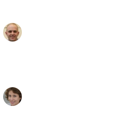
Umzugsservice für ihren
außergewöhnlichen Service!"
Frederik F.
Umzug in München
"Besser hätte ich mir den Umzug von
München nach Wien nicht vorstellen
können - DANKE!"
Maria W
Umzug von München nach Wien
"Mein Klavier kam in unter 24 Stunden
ohne einen Kratzer an - ein