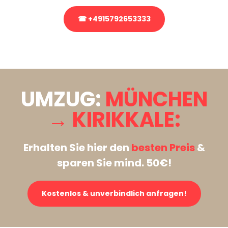
☎ +4915792653333
Stattdessen eine unverbindliche Anfrage senden
UMZUG:
MÜNCHEN
→ KIRIKKALE:
Erhalten Sie hier den
besten Preis
&
sparen Sie mind. 50€!
Kostenlos & unverbindlich anfragen!