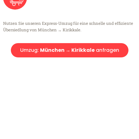
Nutzen Sie unseren Express-Umzug für eine schnelle und effiziente
Übersiedlung von München → Kirikkale.
Umzug:
München → Kirikkale
anfragen
Kostenlose Beratung!
Sie haben Fragen?
Sie haben Fragen zu Ihrem Transport oder benötigen eine Beratung
bezüglich Ihres Umzug?
Rufen Sie uns gerne an, unser Team aus Experten freut sich, Ihnen
kostenlos weiterzuhelfen!