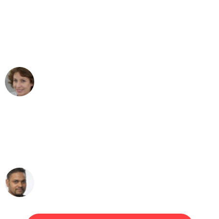
"Besser hätte ich mir den Umzug von
München nach Wien nicht vorstellen
können - DANKE!"
Maria W
Umzug von München nach Wien
"Mein Klavier kam in unter 24 Stunden
ohne einen Kratzer an - ein
erstklassiger Service!"
Ümit Y.
Klaviertransport in München