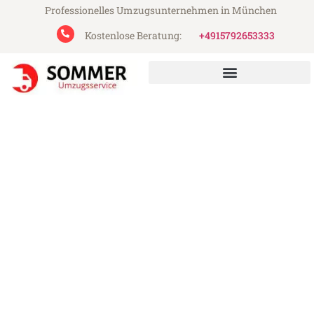
Professionelles Umzugsunternehmen in München
Kostenlose Beratung:
+4915792653333
Sommer Umzugsservice aus München
Umzug München Kirikkale
Günstiger Umzug München Kirikkale (ab
199€)
Express-Abwicklung in unter 24 Stunden!
Über 15 Jahre Erfahrung mit Umzügen!
Angebot erhalten in unter 30 Minuten!