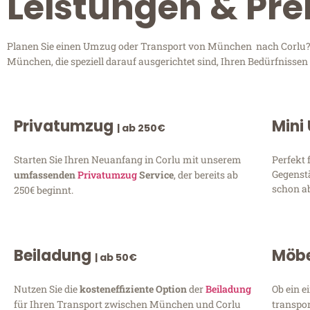
Leistungen & Pre
Planen Sie einen Umzug oder Transport von München nach Corlu? E
München, die speziell darauf ausgerichtet sind, Ihren Bedürfnisse
Privatumzug
Mini
| ab 250€
Starten Sie Ihren Neuanfang in Corlu mit unserem
Perfekt 
Gegenst
umfassenden
Privatumzug
Service
, der bereits ab
schon ab
250€ beginnt.
Beiladung
Möbe
| ab 50€
Nutzen Sie die
kosteneffiziente Option
der
Beiladung
Ob ein e
für Ihren Transport zwischen München und Corlu
transpor