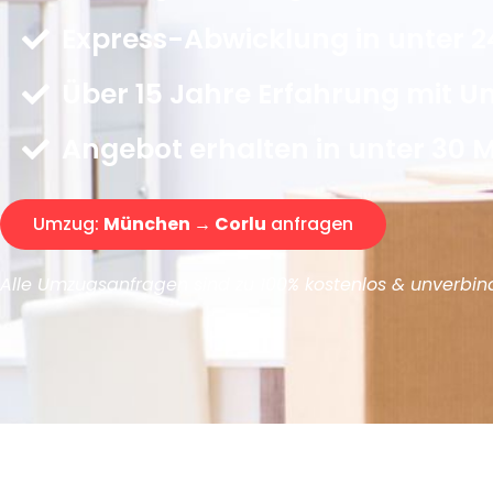
Express-Abwicklung in unter 2
Über 15 Jahre Erfahrung mit 
Angebot erhalten in unter 30 
Umzug:
München → Corlu
anfragen
Alle Umzugsanfragen sind zu 100% kostenlos & unverbind