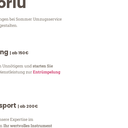
orlu
stungen bei Sommer Umzugsservice
gestalten.
ung
| ab 150€
von Unnötigem und
starten Sie
Dienstleistung zur
Entrümpelung
nsport
| ab 200€
nsere Expertise im
um
Ihr wertvolles Instrument