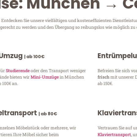
ise: München → C
ntdecken Sie unsere vielfältigen und kosteneffizienten Dienstlei
n gerecht zu werden und den Übergang so reibungslos wie möglich zu 
 Umzug
Entrümpel
| ab 100€
für
Studierende
oder den Transport weniger
Befreien Sie sich 
ände bieten wir
Mini-Umzüge
in München
frisch
mit unserer 
 100€ an.
ab 150€.
ltransport
Klaviertra
| ab 80€
inzelnes Möbelstück oder mehrere, wir
Vertrauen Sie auf u
tieren Ihre Möbel sicher beim
Klaviertransport
, 