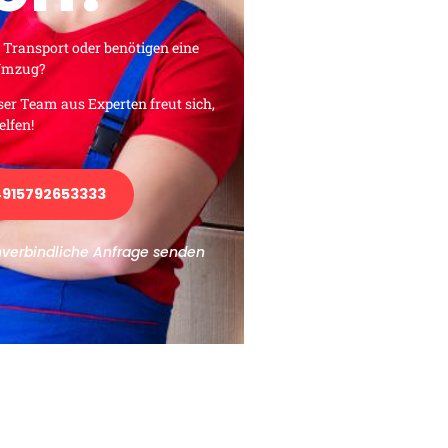
 Transport oder benötigen eine
 Umzug?
ser Team aus Experten freut sich,
elfen!
915792653333
nverbindliche Anfrage senden