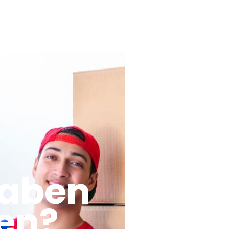
haben
en?