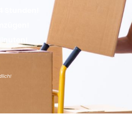
4 Stunden!
Umzügen!
Minuten!
lich!