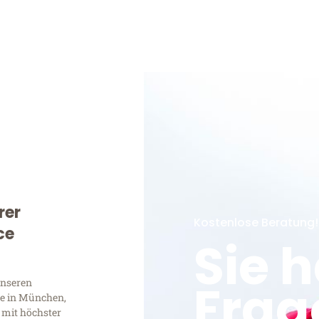
rer
Kostenlose Beratung!
ce
Sie 
Frag
unseren
e in München,
 mit höchster