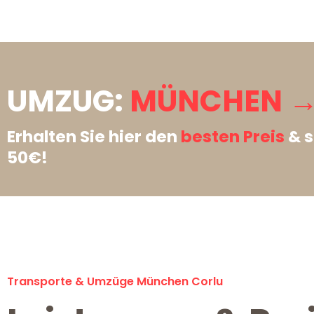
UMZUG:
MÜNCHEN →
Erhalten Sie hier den
besten Preis
& s
50€!
Transporte & Umzüge München Corlu