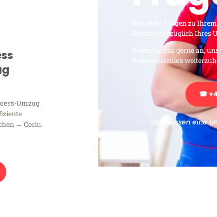
Sie haben Fragen zu Ihrem
Beratung bezüglich Ihres
Rufen Sie uns gerne an, un
ess
Ihnen kostenlos weiterzuh
ug
☎ +4
xpress-Umzug
fiziente
Stattdessen eine u
chen → Corlu.