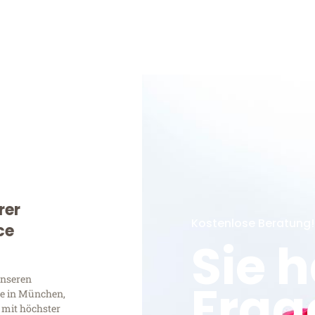
rer
Kostenlose Beratung!
ce
Sie 
unseren
Frag
e in München,
 mit höchster