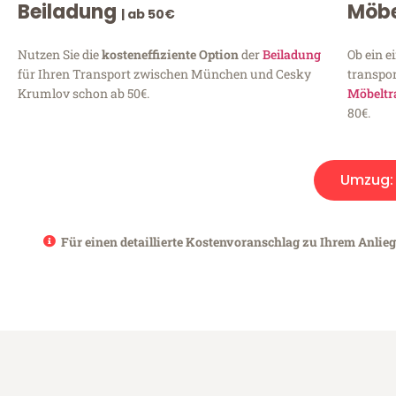
Beiladung
Möbe
| ab 50€
Nutzen Sie die
kosteneffiziente Option
der
Beiladung
Ob ein e
für Ihren Transport zwischen München und Cesky
transpor
Krumlov schon ab 50€.
Möbeltr
80€.
Umzug
Für einen detaillierte Kostenvoranschlag zu Ihrem Anlie