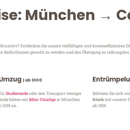
eise: München → C
rumlov? Entdecken Sie unsere vielfältigen und kosteneffizienten D
en Bedürfnissen gerecht zu werden und den Übergang so reibungslos 
 Umzug
Entrümpel
| ab 100€
für
Studierende
oder den Transport weniger
Befreien Sie sich 
ände bieten wir
Mini-Umzüge
in München
frisch
mit unserer 
 100€ an.
ab 150€.