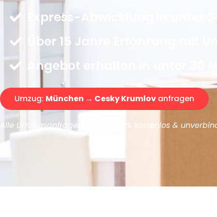
Express-Abwicklung in unter 2
Über 15 Jahre Erfahrung mit 
Angebot erhalten in unter 30 
Umzug:
München → Cesky Krumlov
anfragen
Alle Umzugsanfragen sind zu 100% kostenlos & unverbind