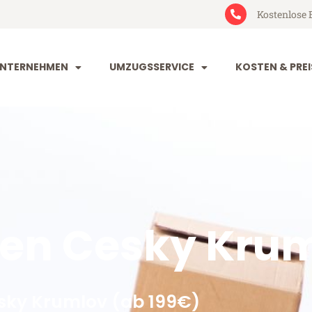
Kostenlose 
NTERNEHMEN
UMZUGSSERVICE
KOSTEN & PREI
en Cesky Kru
ky Krumlov (ab 199€)