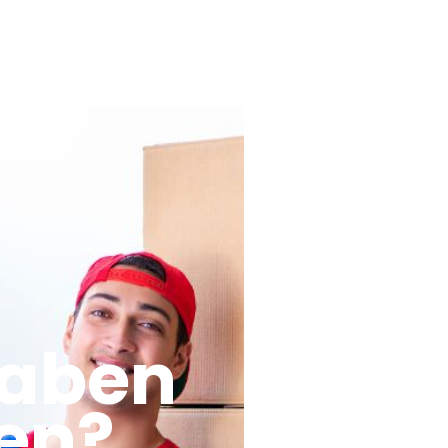
haben
en?