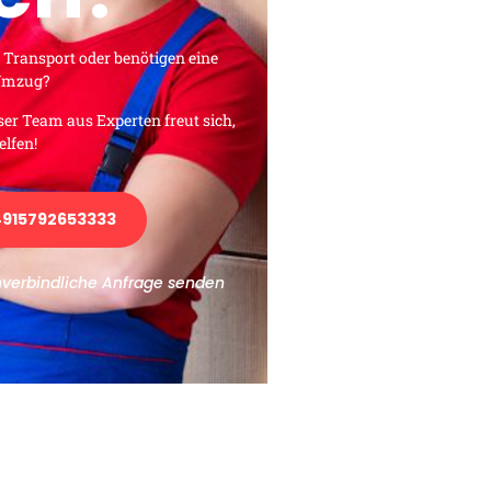
 Transport oder benötigen eine
 Umzug?
ser Team aus Experten freut sich,
elfen!
915792653333
nverbindliche Anfrage senden