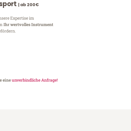
nsport
| ab 200€
nsere Expertise im
um
Ihr wertvolles Instrument
fördern.
e eine
unverbindliche Anfrage!