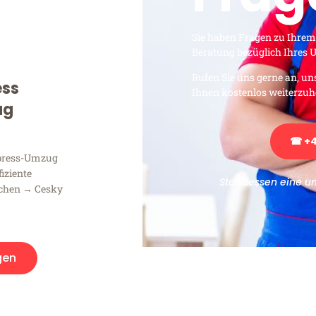
Sie haben Fragen zu Ihrem
Beratung bezüglich Ihres
Rufen Sie uns gerne an, un
ess
Ihnen kostenlos weiterzuh
ug
☎ +4
xpress-Umzug
fiziente
Stattdessen eine u
chen → Cesky
gen