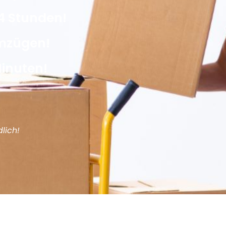
4 Stunden!
Umzügen!
Minuten!
lich!