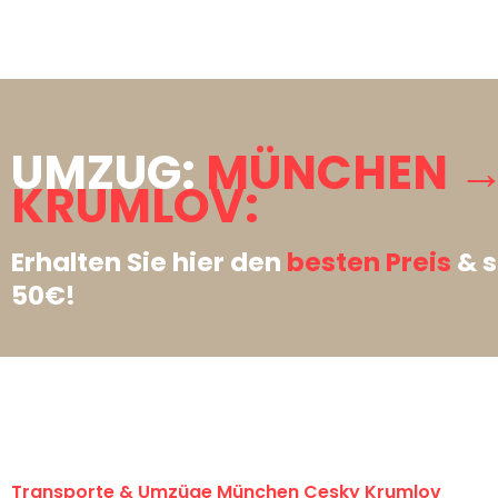
UMZUG:
MÜNCHEN →
KRUMLOV:
Erhalten Sie hier den
besten Preis
& s
50€!
Transporte & Umzüge München Cesky Krumlov