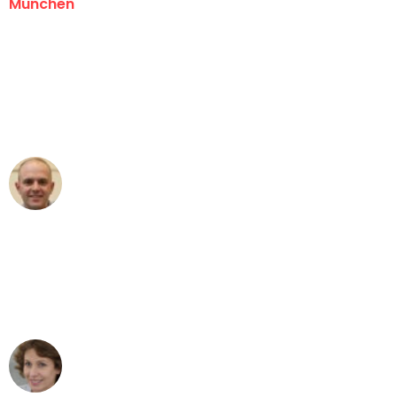
München
"Erste Klasse! Ein großes Dankeschön
an das gesamte Team von Sommer
Umzugsservice für ihren
außergewöhnlichen Service!"
Frederik F.
Umzug in München
"Besser hätte ich mir den Umzug von
München nach Wien nicht vorstellen
können - DANKE!"
Maria W
Umzug von München nach Wien