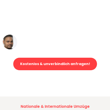
"Mein Klavier kam in unter 24 Stunden
ohne einen Kratzer an - ein
erstklassiger Service!"
Ümit Y.
Klaviertransport in München
Kostenlos & unverbindlich anfragen!
Jetzt anfragen und der nächste glückliche Kunde werden. Alle
Umzugsanfragen sind zu
100% kostenlos & unverbindlich!
Nationale & Internationale Umzüge