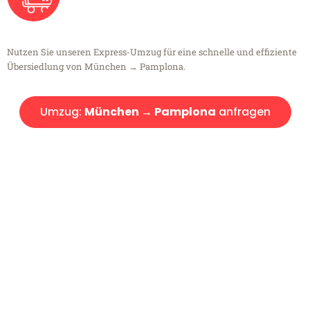
Nutzen Sie unseren Express-Umzug für eine schnelle und effiziente
Übersiedlung von München → Pamplona.
Umzug:
München → Pamplona
anfragen
Kostenlose Beratung!
Sie haben Fragen?
Sie haben Fragen zu Ihrem Transport oder benötigen eine Beratung
bezüglich Ihres Umzug?
Rufen Sie uns gerne an, unser Team aus Experten freut sich, Ihnen
kostenlos weiterzuhelfen!