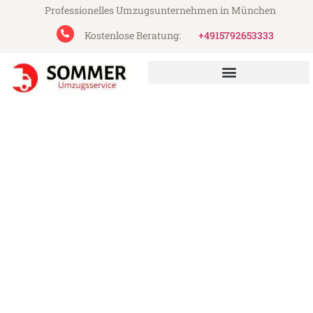
Professionelles Umzugsunternehmen in München
Kostenlose Beratung:
+4915792653333
Sommer Umzugsservice aus München
Umzug München Pamplona
Günstiger Umzug München Pamplona (ab
199€)
Express-Abwicklung in unter 24 Stunden!
Über 15 Jahre Erfahrung mit Umzügen!
Angebot erhalten in unter 30 Minuten!