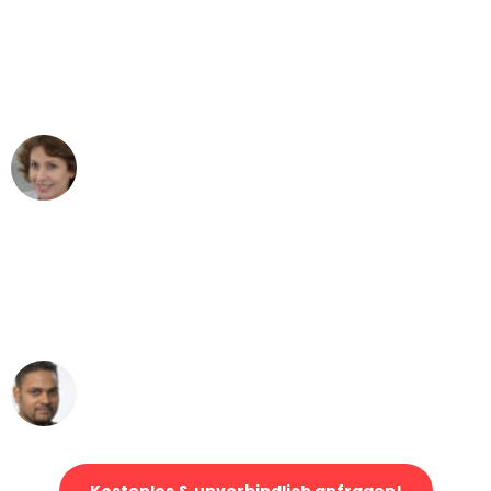
"Besser hätte ich mir den Umzug von
München nach Wien nicht vorstellen
können - DANKE!"
Maria W
Umzug von München nach Wien
"Mein Klavier kam in unter 24 Stunden
ohne einen Kratzer an - ein
erstklassiger Service!"
Ümit Y.
Klaviertransport in München
Kostenlos & unverbindlich anfragen!