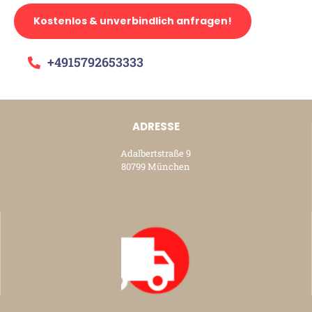
Kostenlos & unverbindlich anfragen!
+4915792653333
ADRESSE
Adalbertstraße 9
80799 München