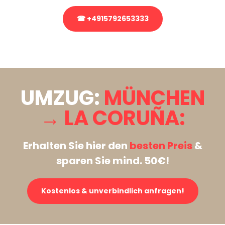
☎ +4915792653333
Stattdessen eine unverbindliche Anfrage senden
UMZUG:
MÜNCHEN
→ LA CORUÑA:
Erhalten Sie hier den
besten Preis
&
sparen Sie mind. 50€!
Kostenlos & unverbindlich anfragen!