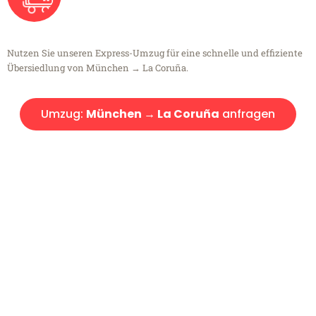
Nutzen Sie unseren Express-Umzug für eine schnelle und effiziente
Übersiedlung von München → La Coruña.
Umzug:
München → La Coruña
anfragen
Kostenlose Beratung!
Sie haben Fragen?
Sie haben Fragen zu Ihrem Transport oder benötigen eine Beratung
bezüglich Ihres Umzug?
Rufen Sie uns gerne an, unser Team aus Experten freut sich, Ihnen
kostenlos weiterzuhelfen!