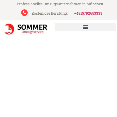
Professionelles Umzugsunternehmen in München
Kostenlose Beratung:
+4915792653333
Sommer Umzugsservice aus München
Umzug München La Coruña
Günstiger Umzug München La Coruña (ab
199€)
Express-Abwicklung in unter 24 Stunden!
Über 15 Jahre Erfahrung mit Umzügen!
Angebot erhalten in unter 30 Minuten!