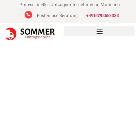
Professionelles Umzugsunternehmen in München
Kostenlose Beratung:
+4915792653333
Sommer Umzugsservice aus München
Umzug München
Fuenlabrada
Günstiger Umzug München Fuenlabrada
(ab 199€)
Express-Abwicklung in unter 24 Stunden!
Über 15 Jahre Erfahrung mit Umzügen!