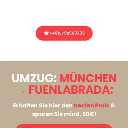
Rufen Sie uns gerne an, unser Team aus Experten freut sich, Ihnen
kostenlos weiterzuhelfen!
☎ +4915792653333
Stattdessen eine unverbindliche Anfrage senden
UMZUG:
MÜNCHEN
→ FUENLABRADA:
Erhalten Sie hier den
besten Preis
&
sparen Sie mind. 50€!