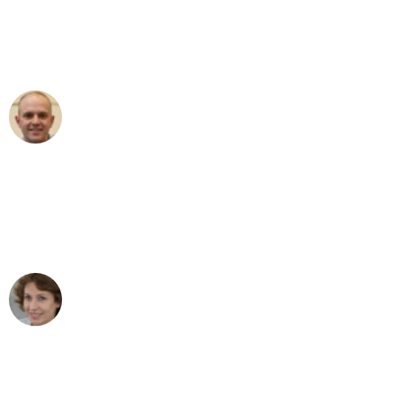
an das gesamte Team von Sommer
Umzugsservice für ihren
außergewöhnlichen Service!"
Frederik F.
Umzug in München
"Besser hätte ich mir den Umzug von
München nach Wien nicht vorstellen
können - DANKE!"
Maria W
Umzug von München nach Wien
"Mein Klavier kam in unter 24 Stunden