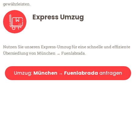
gewährleisten.
Express Umzug
Nutzen Sie unseren Express-Umzug für eine schnelle und effiziente
Übersiedlung von München → Fuenlabrada.
Umzug:
München → Fuenlabrada
anfragen
Kostenlose Beratung!
Sie haben Fragen?
Sie haben Fragen zu Ihrem Transport oder benötigen eine Beratung
bezüglich Ihres Umzug?