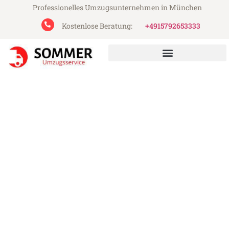
Professionelles Umzugsunternehmen in München
Kostenlose Beratung:
+4915792653333
Sommer Umzugsservice aus München
Umzug München Albacete
Günstiger Umzug München Albacete (ab
199€)
Express-Abwicklung in unter 24 Stunden!
Über 15 Jahre Erfahrung mit Umzügen!
Angebot erhalten in unter 30 Minuten!