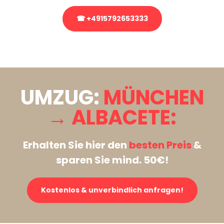
☎ +4915792653333
Stattdessen eine unverbindliche Anfrage senden
UMZUG:
MÜNCHEN
→ ALBACETE:
Erhalten Sie hier den
besten Preis
&
sparen Sie mind. 50€!
Kostenlos & unverbindlich anfragen!