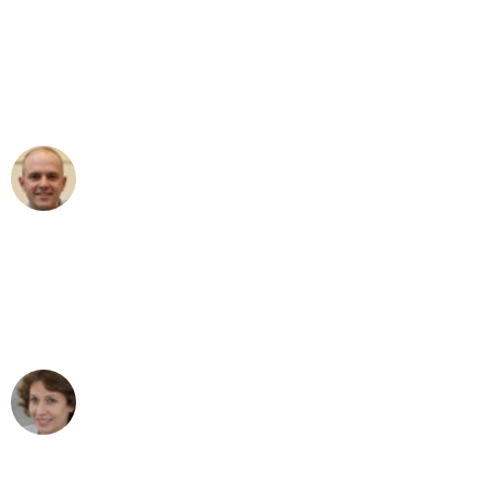
"Erste Klasse! Ein großes Dankeschön
an das gesamte Team von Sommer
Umzugsservice für ihren
außergewöhnlichen Service!"
Frederik F.
Umzug in München
"Besser hätte ich mir den Umzug von
München nach Wien nicht vorstellen
können - DANKE!"
Maria W
Umzug von München nach Wien