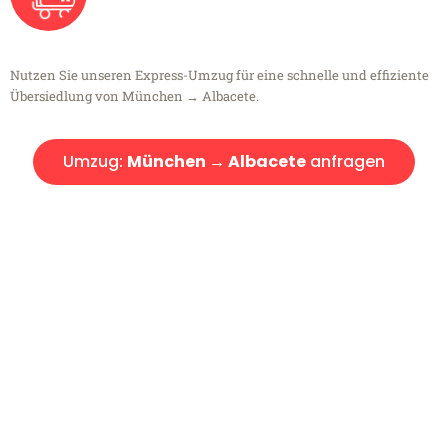
Nutzen Sie unseren Express-Umzug für eine schnelle und effiziente
Übersiedlung von München → Albacete.
Umzug:
München → Albacete
anfragen
Kostenlose Beratung!
Sie haben Fragen?
Sie haben Fragen zu Ihrem Transport oder benötigen eine Beratung
bezüglich Ihres Umzug?
Rufen Sie uns gerne an, unser Team aus Experten freut sich, Ihnen
kostenlos weiterzuhelfen!