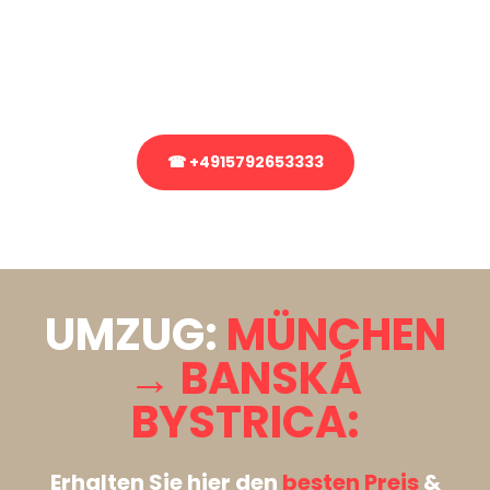
Sie haben Fragen zu Ihrem Transport oder benötigen eine Beratung
bezüglich Ihres Umzug?
Rufen Sie uns gerne an, unser Team aus Experten freut sich, Ihnen
kostenlos weiterzuhelfen!
☎ +4915792653333
Stattdessen eine unverbindliche Anfrage senden
UMZUG:
MÜNCHEN
→ BANSKÁ
BYSTRICA:
Erhalten Sie hier den
besten Preis
&