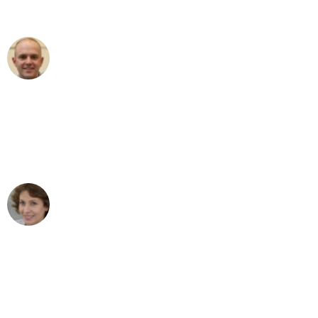
außergewöhnlichen Service!"
Frederik F.
Umzug in München
"Besser hätte ich mir den Umzug von
München nach Wien nicht vorstellen
können - DANKE!"
Maria W
Umzug von München nach Wien
"Mein Klavier kam in unter 24 Stunden
ohne einen Kratzer an - ein
erstklassiger Service!"