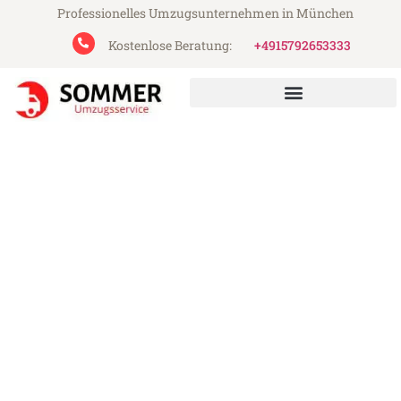
Professionelles Umzugsunternehmen in München
Kostenlose Beratung:
+4915792653333
Sommer Umzugsservice aus München
Umzug München Banská
Bystrica
Günstiger Umzug München Banská
Bystrica (ab 199€)
Express-Abwicklung in unter 24 Stunden!
Über 15 Jahre Erfahrung mit Umzügen!