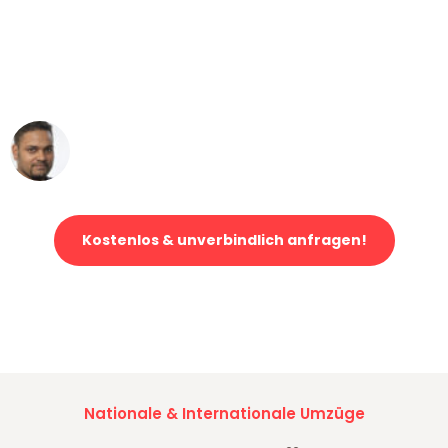
"Mein Klavier kam in unter 24 Stunden
ohne einen Kratzer an - ein
erstklassiger Service!"
Ümit Y.
Klaviertransport in München
Kostenlos & unverbindlich anfragen!
Jetzt anfragen und der nächste glückliche Kunde werden. Alle
Umzugsanfragen sind zu
100% kostenlos & unverbindlich!
Nationale & Internationale Umzüge