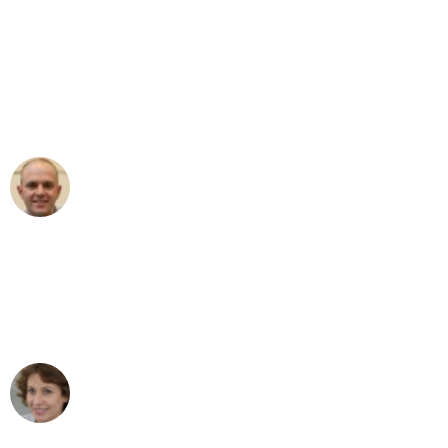
"Erste Klasse! Ein großes Dankeschön
an das gesamte Team von Sommer
Umzugsservice für ihren
außergewöhnlichen Service!"
Frederik F.
Umzug in München
"Besser hätte ich mir den Umzug von
München nach Wien nicht vorstellen
können - DANKE!"
Maria W
Umzug von München nach Wien