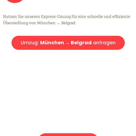
Nutzen Sie unseren Express-Umzug für eine schnelle und effiziente
Übersiedlung von München → Belgrad.
Umzug:
München → Belgrad
anfragen
Kostenlose Beratung!
Sie haben Fragen?
Sie haben Fragen zu Ihrem Transport oder benötigen eine Beratung
bezüglich Ihres Umzug?
Rufen Sie uns gerne an, unser Team aus Experten freut sich, Ihnen
kostenlos weiterzuhelfen!