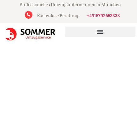
Professionelles Umzugsunternehmen in München
Kostenlose Beratung:
+4915792653333
Sommer Umzugsservice aus München
Umzug München Belgrad
Günstiger Umzug München Belgrad (ab
199€)
Express-Abwicklung in unter 24 Stunden!
Über 15 Jahre Erfahrung mit Umzügen!
Angebot erhalten in unter 30 Minuten!