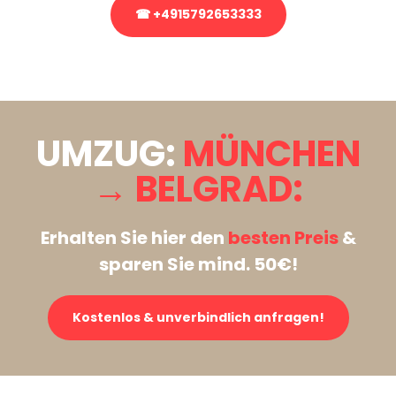
☎ +4915792653333
Stattdessen eine unverbindliche Anfrage senden
UMZUG:
MÜNCHEN
→ BELGRAD:
Erhalten Sie hier den
besten Preis
&
sparen Sie mind. 50€!
Kostenlos & unverbindlich anfragen!