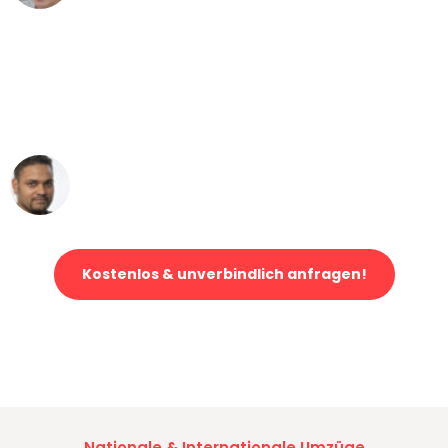
"Mein Klavier kam in unter 24 Stunden
ohne einen Kratzer an - ein
erstklassiger Service!"
Ümit Y.
Klaviertransport in München
Kostenlos & unverbindlich anfragen!
Jetzt anfragen und der nächste glückliche Kunde werden. Alle
Umzugsanfragen sind zu
100% kostenlos & unverbindlich!
Nationale & Internationale Umzüge