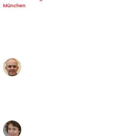
München
"Erste Klasse! Ein großes Dankeschön
an das gesamte Team von Sommer
Umzugsservice für ihren
außergewöhnlichen Service!"
Frederik F.
Umzug in München
"Besser hätte ich mir den Umzug von
München nach Wien nicht vorstellen
können - DANKE!"
Maria W
Umzug von München nach Wien