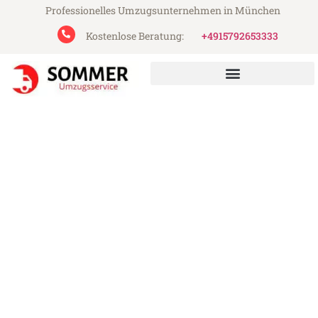
Professionelles Umzugsunternehmen in München
Kostenlose Beratung:
+4915792653333
Sommer Umzugsservice aus München
Umzug München Suceava
Günstiger Umzug München Suceava (ab
199€)
Express-Abwicklung in unter 24 Stunden!
Über 15 Jahre Erfahrung mit Umzügen!
Angebot erhalten in unter 30 Minuten!