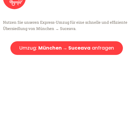
Nutzen Sie unseren Express-Umzug für eine schnelle und effiziente
Übersiedlung von München → Suceava.
Umzug:
München → Suceava
anfragen
Kostenlose Beratung!
Sie haben Fragen?
Sie haben Fragen zu Ihrem Transport oder benötigen eine Beratung
bezüglich Ihres Umzug?
Rufen Sie uns gerne an, unser Team aus Experten freut sich, Ihnen
kostenlos weiterzuhelfen!