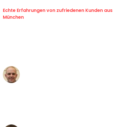
Echte Erfahrungen von zufriedenen Kunden aus
München
"Erste Klasse! Ein großes Dankeschön
an das gesamte Team von Sommer
Umzugsservice für ihren
außergewöhnlichen Service!"
Frederik F.
Umzug in München
"Besser hätte ich mir den Umzug von
München nach Wien nicht vorstellen
können - DANKE!"