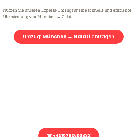
Nutzen Sie unseren Express-Umzug für eine schnelle und effiziente
Übersiedlung von München → Galati.
Umzug:
München → Galati
anfragen
Kostenlose Beratung!
Sie haben Fragen?
Sie haben Fragen zu Ihrem Transport oder benötigen eine Beratung
bezüglich Ihres Umzug?
Rufen Sie uns gerne an, unser Team aus Experten freut sich, Ihnen
kostenlos weiterzuhelfen!
☎ +4915792653333