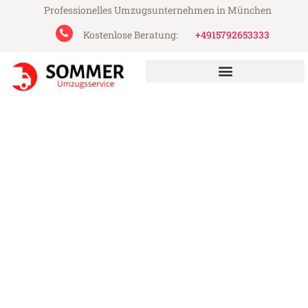
Professionelles Umzugsunternehmen in München
Kostenlose Beratung:
+4915792653333
Sommer Umzugsservice aus München
Umzug München Galati
Günstiger Umzug München Galati (ab
199€)
Express-Abwicklung in unter 24 Stunden!
Über 15 Jahre Erfahrung mit Umzügen!
Angebot erhalten in unter 30 Minuten!