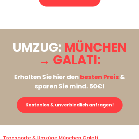
Stattdessen eine unverbindliche Anfrage senden
UMZUG:
MÜNCHEN
→ GALATI:
Erhalten Sie hier den
besten Preis
&
sparen Sie mind. 50€!
Kostenlos & unverbindlich anfragen!
Transporte & Umzüge München Galati