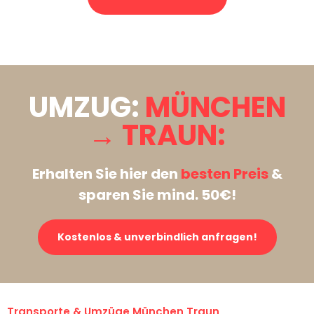
Stattdessen eine unverbindliche Anfrage senden
UMZUG:
MÜNCHEN
→ TRAUN:
Erhalten Sie hier den
besten Preis
&
sparen Sie mind. 50€!
Kostenlos & unverbindlich anfragen!
Transporte & Umzüge München Traun