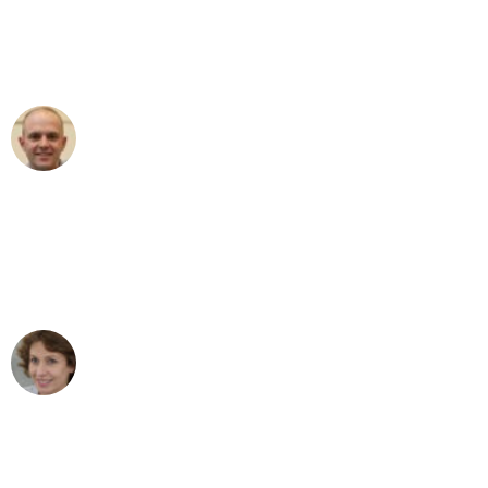
an das gesamte Team von Sommer
Umzugsservice für ihren
außergewöhnlichen Service!"
Frederik F.
Umzug in München
"Besser hätte ich mir den Umzug von
München nach Wien nicht vorstellen
können - DANKE!"
Maria W
Umzug von München nach Wien
"Mein Klavier kam in unter 24 Stunden
ohne einen Kratzer an - ein