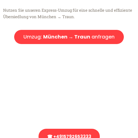
Nutzen Sie unseren Express-Umzug für eine schnelle und effiziente
Übersiedlung von München → Traun.
Umzug:
München → Traun
anfragen
Kostenlose Beratung!
Sie haben Fragen?
Sie haben Fragen zu Ihrem Transport oder benötigen eine Beratung
bezüglich Ihres Umzug?
Rufen Sie uns gerne an, unser Team aus Experten freut sich, Ihnen
kostenlos weiterzuhelfen!
☎ +4915792653333