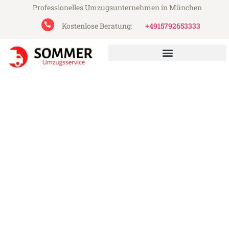
Professionelles Umzugsunternehmen in München
Kostenlose Beratung:
+4915792653333
Sommer Umzugsservice aus München
Umzug München Traun
Günstiger Umzug München Traun (ab
199€)
Express-Abwicklung in unter 24 Stunden!
Über 15 Jahre Erfahrung mit Umzügen!
Angebot erhalten in unter 30 Minuten!