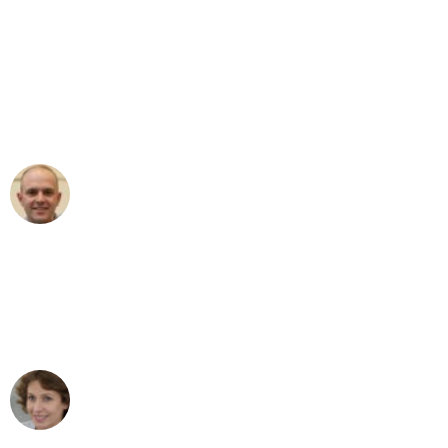
"Erste Klasse! Ein großes Dankeschön
an das gesamte Team von Sommer
Umzugsservice für ihren
außergewöhnlichen Service!"
Frederik F.
Umzug in München
"Besser hätte ich mir den Umzug von
München nach Wien nicht vorstellen
können - DANKE!"
Maria W
Umzug von München nach Wien