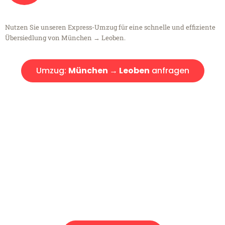
Nutzen Sie unseren Express-Umzug für eine schnelle und effiziente
Übersiedlung von München → Leoben.
Umzug:
München → Leoben
anfragen
Kostenlose Beratung!
Sie haben Fragen?
Sie haben Fragen zu Ihrem Transport oder benötigen eine Beratung
bezüglich Ihres Umzug?
Rufen Sie uns gerne an, unser Team aus Experten freut sich, Ihnen
kostenlos weiterzuhelfen!