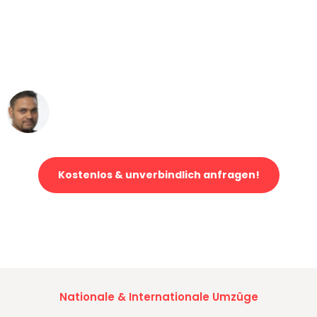
"Mein Klavier kam in unter 24 Stunden
ohne einen Kratzer an - ein
erstklassiger Service!"
Ümit Y.
Klaviertransport in München
Kostenlos & unverbindlich anfragen!
Jetzt anfragen und der nächste glückliche Kunde werden. Alle
Umzugsanfragen sind zu
100% kostenlos & unverbindlich!
Nationale & Internationale Umzüge