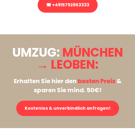
☎ +4915792653333
Stattdessen eine unverbindliche Anfrage senden
UMZUG:
MÜNCHEN
→ LEOBEN:
Erhalten Sie hier den
besten Preis
&
sparen Sie mind. 50€!
Kostenlos & unverbindlich anfragen!