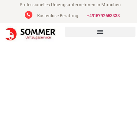
Professionelles Umzugsunternehmen in München
Kostenlose Beratung:
+4915792653333
Sommer Umzugsservice aus München
Umzug München Leoben
Günstiger Umzug München Leoben (ab
199€)
Express-Abwicklung in unter 24 Stunden!
Über 15 Jahre Erfahrung mit Umzügen!
Angebot erhalten in unter 30 Minuten!