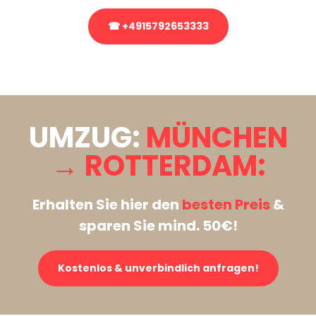
☎ +4915792653333
Stattdessen eine unverbindliche Anfrage senden
UMZUG:
MÜNCHEN
→ ROTTERDAM:
Erhalten Sie hier den
besten Preis
&
sparen Sie mind. 50€!
Kostenlos & unverbindlich anfragen!