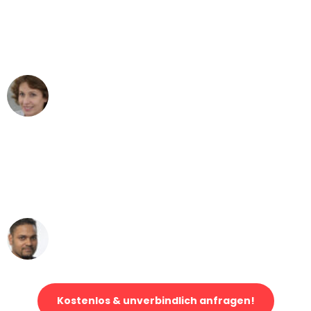
"Besser hätte ich mir den Umzug von
München nach Wien nicht vorstellen
können - DANKE!"
Maria W
Umzug von München nach Wien
"Mein Klavier kam in unter 24 Stunden
ohne einen Kratzer an - ein
erstklassiger Service!"
Ümit Y.
Klaviertransport in München
Kostenlos & unverbindlich anfragen!