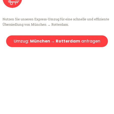
Nutzen Sie unseren Express-Umzug für eine schnelle und effiziente
Übersiedlung von München → Rotterdam.
Umzug:
München → Rotterdam
anfragen
Kostenlose Beratung!
Sie haben Fragen?
Sie haben Fragen zu Ihrem Transport oder benötigen eine Beratung
bezüglich Ihres Umzug?
Rufen Sie uns gerne an, unser Team aus Experten freut sich, Ihnen
kostenlos weiterzuhelfen!