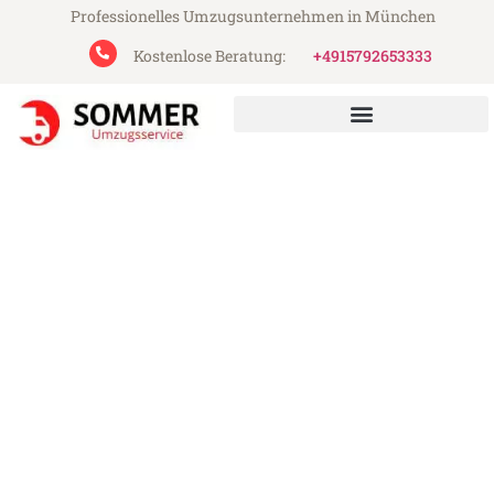
Professionelles Umzugsunternehmen in München
Kostenlose Beratung:
+4915792653333
Sommer Umzugsservice aus München
Umzug München Rotterdam
Günstiger Umzug München Rotterdam (ab
199€)
Express-Abwicklung in unter 24 Stunden!
Über 15 Jahre Erfahrung mit Umzügen!
Angebot erhalten in unter 30 Minuten!