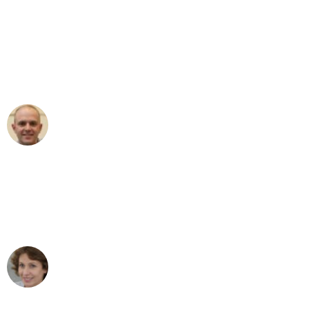
"Erste Klasse! Ein großes Dankeschön
an das gesamte Team von Sommer
Umzugsservice für ihren
außergewöhnlichen Service!"
Frederik F.
Umzug in München
"Besser hätte ich mir den Umzug von
München nach Wien nicht vorstellen
können - DANKE!"
Maria W
Umzug von München nach Wien