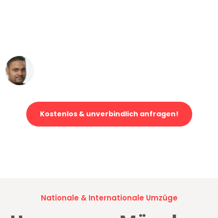
"Mein Klavier kam in unter 24 Stunden
ohne einen Kratzer an - ein
erstklassiger Service!"
Ümit Y.
Klaviertransport in München
Kostenlos & unverbindlich anfragen!
Jetzt anfragen und der nächste glückliche Kunde werden. Alle
Umzugsanfragen sind zu
100% kostenlos & unverbindlich!
Nationale & Internationale Umzüge