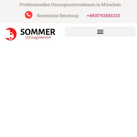
Professionelles Umzugsunternehmen in München
Kostenlose Beratung:
+4915792653333
Sommer Umzugsservice aus München
Umzug München Novara
Günstiger Umzug München Novara (ab
199€)
Express-Abwicklung in unter 24 Stunden!
Über 15 Jahre Erfahrung mit Umzügen!
Angebot erhalten in unter 30 Minuten!