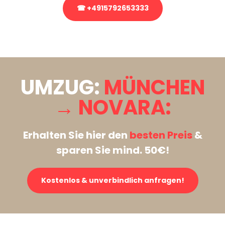
☎ +4915792653333
Stattdessen eine unverbindliche Anfrage senden
UMZUG:
MÜNCHEN
→ NOVARA:
Erhalten Sie hier den
besten Preis
&
sparen Sie mind. 50€!
Kostenlos & unverbindlich anfragen!