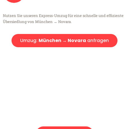
Nutzen Sie unseren Express-Umzug für eine schnelle und effiziente
Übersiedlung von München → Novara.
Umzug:
München → Novara
anfragen
Kostenlose Beratung!
Sie haben Fragen?
Sie haben Fragen zu Ihrem Transport oder benötigen eine Beratung
bezüglich Ihres Umzug?
Rufen Sie uns gerne an, unser Team aus Experten freut sich, Ihnen
kostenlos weiterzuhelfen!