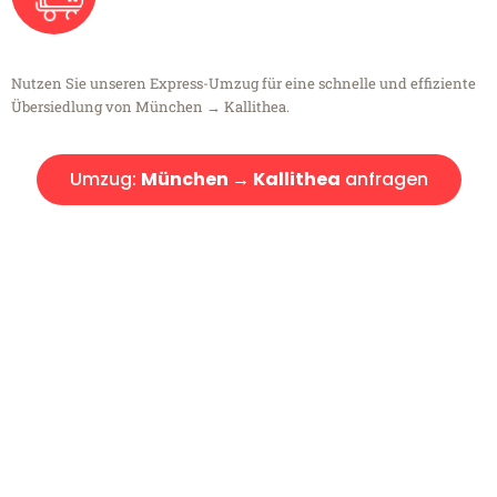
Nutzen Sie unseren Express-Umzug für eine schnelle und effiziente
Übersiedlung von München → Kallithea.
Umzug:
München → Kallithea
anfragen
Kostenlose Beratung!
Sie haben Fragen?
Sie haben Fragen zu Ihrem Transport oder benötigen eine Beratung
bezüglich Ihres Umzug?
Rufen Sie uns gerne an, unser Team aus Experten freut sich, Ihnen
kostenlos weiterzuhelfen!