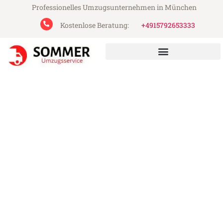
Professionelles Umzugsunternehmen in München
Kostenlose Beratung:
+4915792653333
Sommer Umzugsservice aus München
Umzug München Kallithea
Günstiger Umzug München Kallithea (ab
199€)
Express-Abwicklung in unter 24 Stunden!
Über 15 Jahre Erfahrung mit Umzügen!
Angebot erhalten in unter 30 Minuten!