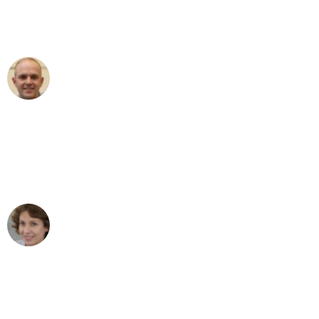
Umzugsservice für ihren
außergewöhnlichen Service!"
Frederik F.
Umzug in München
"Besser hätte ich mir den Umzug von
München nach Wien nicht vorstellen
können - DANKE!"
Maria W
Umzug von München nach Wien
"Mein Klavier kam in unter 24 Stunden
ohne einen Kratzer an - ein