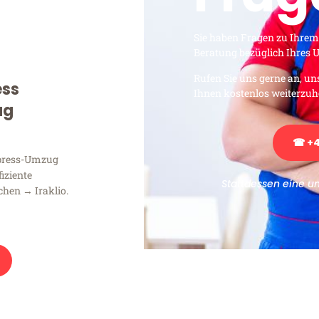
Sie haben Fragen zu Ihrem
Beratung bezüglich Ihres
Rufen Sie uns gerne an, un
ess
Ihnen kostenlos weiterzuh
ug
☎ +4
xpress-Umzug
fiziente
Stattdessen eine u
hen → Iraklio.