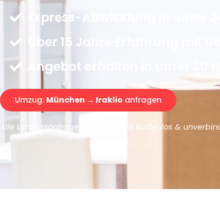
Express-Abwicklung in unter 2
Über 15 Jahre Erfahrung mit 
Angebot erhalten in unter 30 
Umzug:
München → Iraklio
anfragen
Alle Umzugsanfragen sind zu 100% kostenlos & unverbind