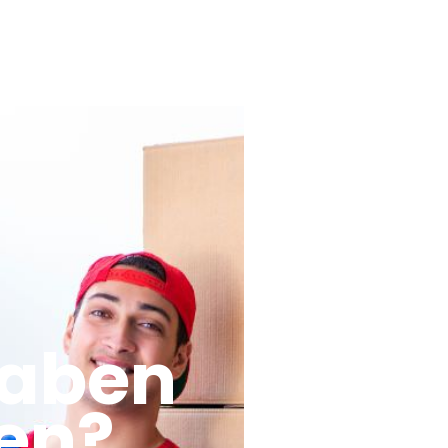
haben
en?