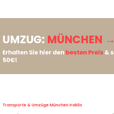
UMZUG:
MÜNCHEN → 
Erhalten Sie hier den
besten Preis
& s
50€!
Transporte & Umzüge München Iraklio