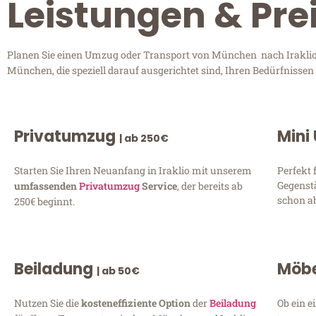
Leistungen & Pre
Planen Sie einen Umzug oder Transport von München nach Iraklio?
München, die speziell darauf ausgerichtet sind, Ihren Bedürfnisse
Privatumzug
Mini
| ab 250€
Starten Sie Ihren Neuanfang in Iraklio mit unserem
Perfekt 
Gegenst
umfassenden
Privatumzug
Service
, der bereits ab
schon ab
250€ beginnt.
Beiladung
Möbe
| ab 50€
Nutzen Sie die
kosteneffiziente Option
der
Beiladung
Ob ein e