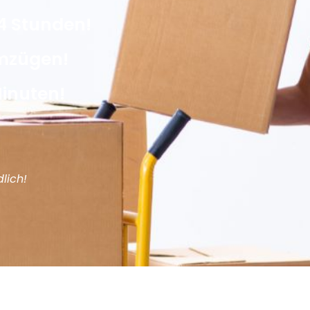
4 Stunden!
Umzügen!
Minuten!
lich!