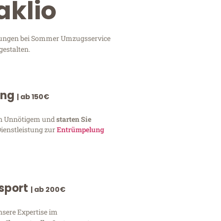
aklio
istungen bei Sommer Umzugsservice
gestalten.
ung
| ab 150€
von Unnötigem und
starten Sie
Dienstleistung zur
Entrümpelung
nsport
| ab 200€
nsere Expertise im