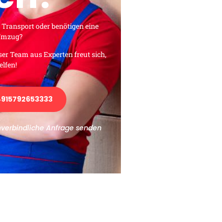
 Transport oder benötigen eine
 Umzug?
ser Team aus Experten freut sich,
elfen!
915792653333
nverbindliche Anfrage senden