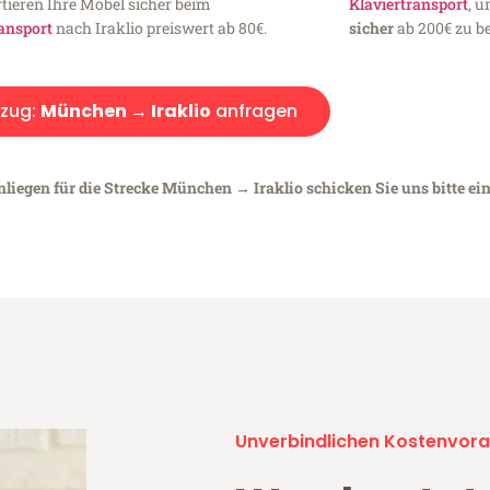
tieren Ihre Möbel sicher beim
Klaviertransport
, 
ansport
nach Iraklio preiswert ab 80€.
sicher
ab 200€ zu be
zug:
München → Iraklio
anfragen
nliegen für die Strecke München → Iraklio schicken Sie uns bitte ei
Unverbindlichen Kostenvora