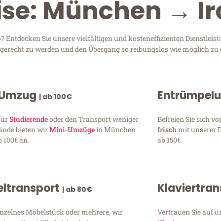
ise: München → Ir
 Entdecken Sie unsere vielfältigen und kosteneffizienten Dienstle
n gerecht zu werden und den Übergang so reibungslos wie möglich zu 
 Umzug
Entrümpel
| ab 100€
für
Studierende
oder den Transport weniger
Befreien Sie sich 
ände bieten wir
Mini-Umzüge
in München
frisch
mit unserer 
 100€ an.
ab 150€.
ltransport
Klaviertra
| ab 80€
inzelnes Möbelstück oder mehrere, wir
Vertrauen Sie auf u