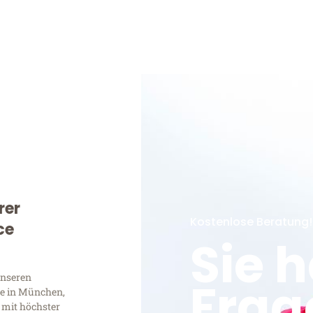
rer
Kostenlose Beratung!
ce
Sie 
unseren
Frag
e in München,
 mit höchster