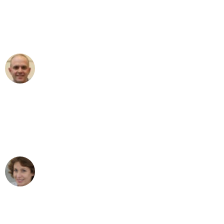
an das gesamte Team von Sommer
Umzugsservice für ihren
außergewöhnlichen Service!"
Frederik F.
Umzug in München
"Besser hätte ich mir den Umzug von
München nach Wien nicht vorstellen
können - DANKE!"
Maria W
Umzug von München nach Wien
"Mein Klavier kam in unter 24 Stunden