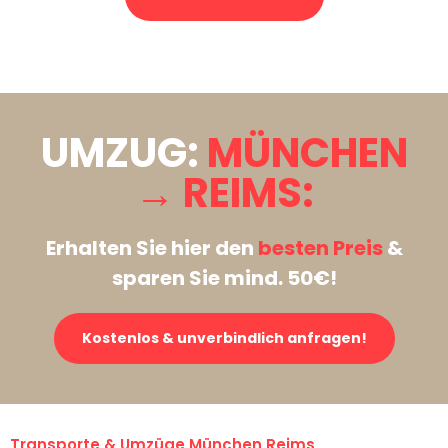
Stattdessen eine unverbindliche Anfrage senden
UMZUG:
MÜNCHEN
→ REIMS:
Erhalten Sie hier den
besten Preis
&
sparen Sie mind. 50€!
Kostenlos & unverbindlich anfragen!
Transporte & Umzüge München Reims