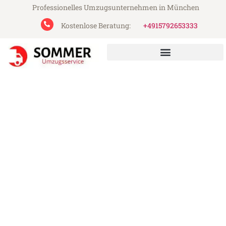
Professionelles Umzugsunternehmen in München
Kostenlose Beratung:
+4915792653333
Sommer Umzugsservice aus München
Umzug München Reims
Günstiger Umzug München Reims (ab
199€)
Express-Abwicklung in unter 24 Stunden!
Über 15 Jahre Erfahrung mit Umzügen!
Angebot erhalten in unter 30 Minuten!