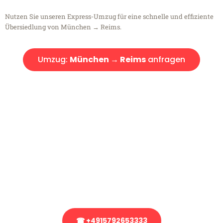
Nutzen Sie unseren Express-Umzug für eine schnelle und effiziente
Übersiedlung von München → Reims.
Umzug:
München → Reims
anfragen
Kostenlose Beratung!
Sie haben Fragen?
Sie haben Fragen zu Ihrem Transport oder benötigen eine Beratung
bezüglich Ihres Umzug?
Rufen Sie uns gerne an, unser Team aus Experten freut sich, Ihnen
kostenlos weiterzuhelfen!
☎ +4915792653333