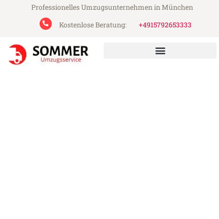
Professionelles Umzugsunternehmen in München
Kostenlose Beratung:
+4915792653333
Sommer Umzugsservice aus München
Umzug München Tampere
Günstiger Umzug München Tampere (ab
199€)
Express-Abwicklung in unter 24 Stunden!
Über 15 Jahre Erfahrung mit Umzügen!
Angebot erhalten in unter 30 Minuten!