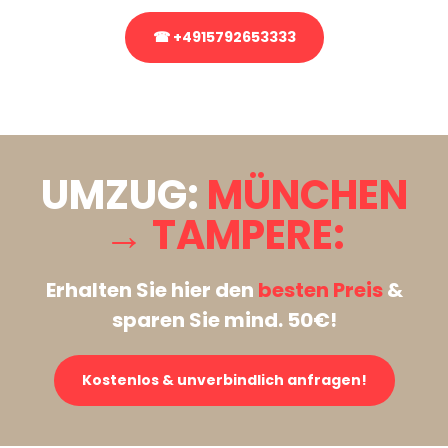
☎ +4915792653333
Stattdessen eine unverbindliche Anfrage senden
UMZUG:
MÜNCHEN
→ TAMPERE:
Erhalten Sie hier den
besten Preis
&
sparen Sie mind. 50€!
Kostenlos & unverbindlich anfragen!