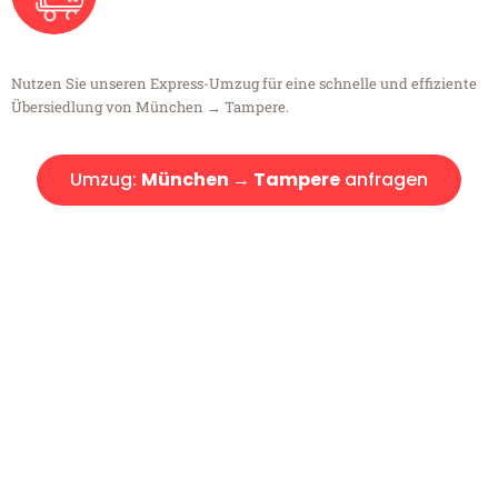
Nutzen Sie unseren Express-Umzug für eine schnelle und effiziente
Übersiedlung von München → Tampere.
Umzug:
München → Tampere
anfragen
Kostenlose Beratung!
Sie haben Fragen?
Sie haben Fragen zu Ihrem Transport oder benötigen eine Beratung
bezüglich Ihres Umzug?
Rufen Sie uns gerne an, unser Team aus Experten freut sich, Ihnen
kostenlos weiterzuhelfen!