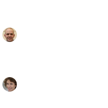
an das gesamte Team von Sommer
Umzugsservice für ihren
außergewöhnlichen Service!"
Frederik F.
Umzug in München
"Besser hätte ich mir den Umzug von
München nach Wien nicht vorstellen
können - DANKE!"
Maria W
Umzug von München nach Wien
"Mein Klavier kam in unter 24 Stunden