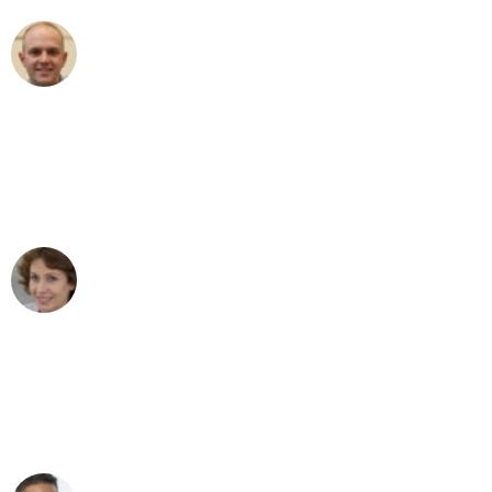
Frederik F.
Umzug in München
"Besser hätte ich mir den Umzug von
München nach Wien nicht vorstellen
können - DANKE!"
Maria W
Umzug von München nach Wien
"Mein Klavier kam in unter 24 Stunden
ohne einen Kratzer an - ein
erstklassiger Service!"