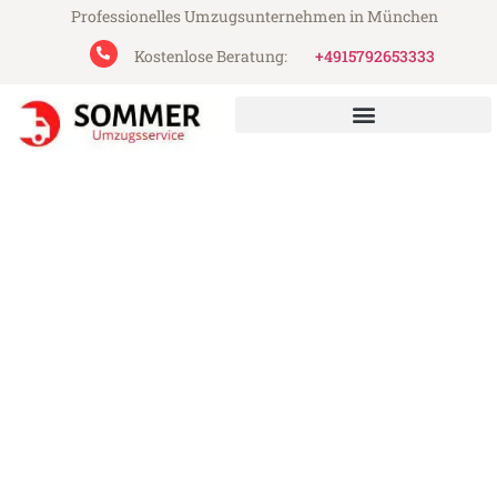
Professionelles Umzugsunternehmen in München
Kostenlose Beratung:
+4915792653333
Sommer Umzugsservice aus München
Umzug München Thorshavn
Günstiger Umzug München Thorshavn (ab
199€)
Express-Abwicklung in unter 24 Stunden!
Über 15 Jahre Erfahrung mit Umzügen!
Angebot erhalten in unter 30 Minuten!