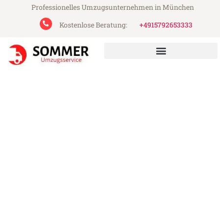
Professionelles Umzugsunternehmen in München
Kostenlose Beratung:
+4915792653333
Sommer Umzugsservice aus München
Umzug München St Helier
Günstiger Umzug München St Helier (ab
199€)
Express-Abwicklung in unter 24 Stunden!
Über 15 Jahre Erfahrung mit Umzügen!
Angebot erhalten in unter 30 Minuten!