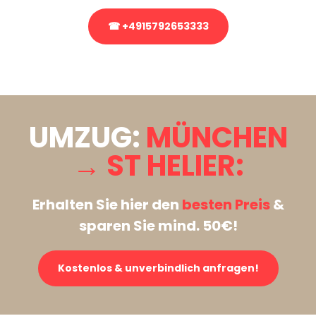
☎ +4915792653333
Stattdessen eine unverbindliche Anfrage senden
UMZUG:
MÜNCHEN
→ ST HELIER:
Erhalten Sie hier den
besten Preis
&
sparen Sie mind. 50€!
Kostenlos & unverbindlich anfragen!