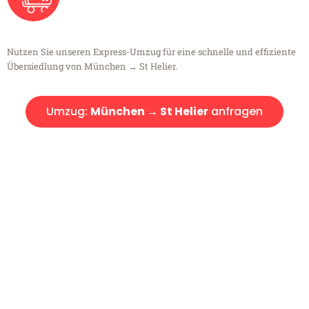
Nutzen Sie unseren Express-Umzug für eine schnelle und effiziente
Übersiedlung von München → St Helier.
Umzug:
München → St Helier
anfragen
Kostenlose Beratung!
Sie haben Fragen?
Sie haben Fragen zu Ihrem Transport oder benötigen eine Beratung
bezüglich Ihres Umzug?
Rufen Sie uns gerne an, unser Team aus Experten freut sich, Ihnen
kostenlos weiterzuhelfen!