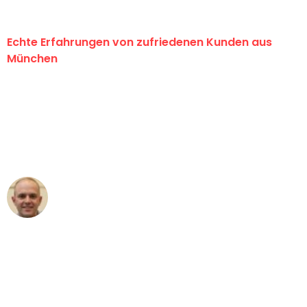
Echte Erfahrungen von zufriedenen Kunden aus
München
"Erste Klasse! Ein großes Dankeschön
an das gesamte Team von Sommer
Umzugsservice für ihren
außergewöhnlichen Service!"
Frederik F.
Umzug in München
"Besser hätte ich mir den Umzug von
München nach Wien nicht vorstellen
können - DANKE!"