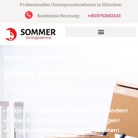
Professionelles Umzugsunternehmen in München
Kostenlose Beratung:
+4915792653333
Sommer Umzugsservice aus München
Umzug München Shauliai
Günstiger Umzug München Shauliai (ab
199€)
Express-Abwicklung in unter 24 Stunden!
Über 15 Jahre Erfahrung mit Umzügen!
Angebot erhalten in unter 30 Minuten!