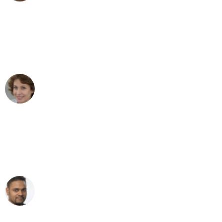
"Besser hätte ich mir den Umzug von
München nach Wien nicht vorstellen
können - DANKE!"
Maria W
Umzug von München nach Wien
"Mein Klavier kam in unter 24 Stunden
ohne einen Kratzer an - ein
erstklassiger Service!"
Ümit Y.
Klaviertransport in München