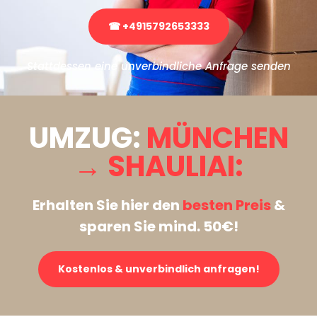
☎ +4915792653333
Stattdessen eine unverbindliche Anfrage senden
UMZUG:
MÜNCHEN
→ SHAULIAI:
Erhalten Sie hier den
besten Preis
&
sparen Sie mind. 50€!
Kostenlos & unverbindlich anfragen!