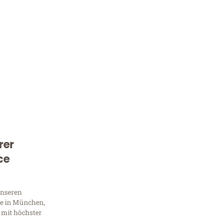
rer
Kostenlose Beratung!
ce
Sie 
unseren
Frag
e in München,
 mit höchster