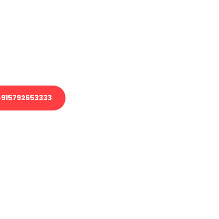
 Transport oder benötigen eine
 Umzug?
ser Team aus Experten freut sich,
elfen!
915792653333
nverbindliche Anfrage senden