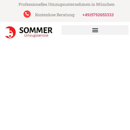
Professionelles Umzugsunternehmen in München
Kostenlose Beratung:
+4915792653333
Sommer Umzugsservice aus München
Umzug München Limassol
Günstiger Umzug München Limassol (ab
199€)
Express-Abwicklung in unter 24 Stunden!
Über 15 Jahre Erfahrung mit Umzügen!
Angebot erhalten in unter 30 Minuten!