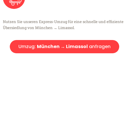
Nutzen Sie unseren Express-Umzug für eine schnelle und effiziente
Übersiedlung von München → Limassol.
Umzug:
München → Limassol
anfragen
Kostenlose Beratung!
Sie haben Fragen?
Sie haben Fragen zu Ihrem Transport oder benötigen eine Beratung
bezüglich Ihres Umzug?
Rufen Sie uns gerne an, unser Team aus Experten freut sich, Ihnen
kostenlos weiterzuhelfen!