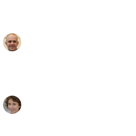
an das gesamte Team von Sommer
Umzugsservice für ihren
außergewöhnlichen Service!"
Frederik F.
Umzug in München
"Besser hätte ich mir den Umzug von
München nach Wien nicht vorstellen
können - DANKE!"
Maria W
Umzug von München nach Wien
"Mein Klavier kam in unter 24 Stunden