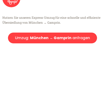
Nutzen Sie unseren Express-Umzug für eine schnelle und effiziente
Übersiedlung von München → Gamprin.
Umzug:
München → Gamprin
anfragen
Kostenlose Beratung!
Sie haben Fragen?
Sie haben Fragen zu Ihrem Transport oder benötigen eine Beratung
bezüglich Ihres Umzug?
Rufen Sie uns gerne an, unser Team aus Experten freut sich, Ihnen
kostenlos weiterzuhelfen!