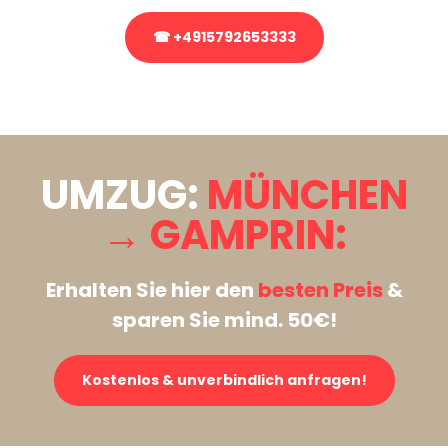
☎ +4915792653333
Stattdessen eine unverbindliche Anfrage senden
UMZUG:
MÜNCHEN
→ GAMPRIN:
Erhalten Sie hier den
besten Preis
&
sparen Sie mind. 50€!
Kostenlos & unverbindlich anfragen!