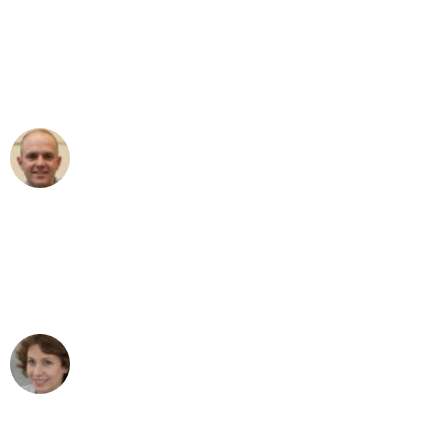
"Erste Klasse! Ein großes Dankeschön
an das gesamte Team von Sommer
Umzugsservice für ihren
außergewöhnlichen Service!"
Frederik F.
Umzug in München
"Besser hätte ich mir den Umzug von
München nach Wien nicht vorstellen
können - DANKE!"
Maria W
Umzug von München nach Wien
"Mein Klavier kam in unter 24 Stunden