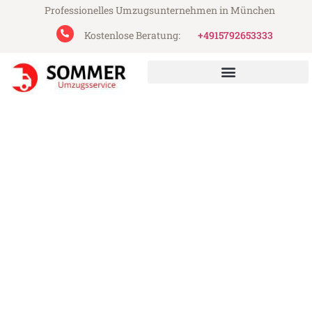
Professionelles Umzugsunternehmen in München
Kostenlose Beratung:
+4915792653333
Sommer Umzugsservice aus München
Umzug München Gamprin
Günstiger Umzug München Gamprin (ab
199€)
Express-Abwicklung in unter 24 Stunden!
Über 15 Jahre Erfahrung mit Umzügen!
Angebot erhalten in unter 30 Minuten!