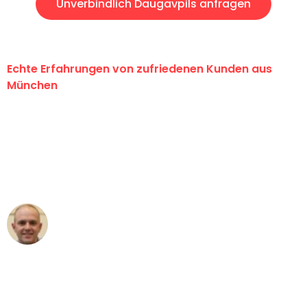
Unverbindlich Daugavpils anfragen
Echte Erfahrungen von zufriedenen Kunden aus
München
"Erste Klasse! Ein großes Dankeschön
an das gesamte Team von Sommer
Umzugsservice für ihren
außergewöhnlichen Service!"
Frederik F.
Umzug in München
"Besser hätte ich mir den Umzug von
München nach Wien nicht vorstellen