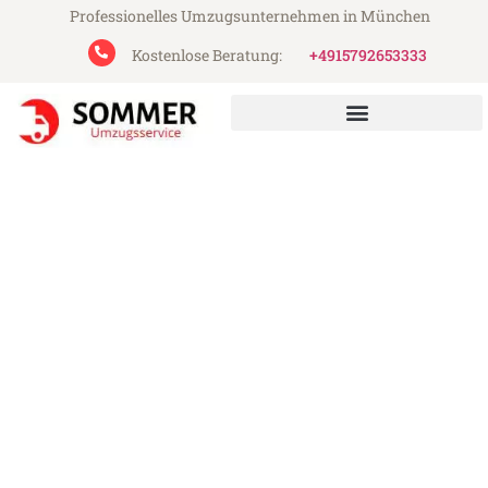
Professionelles Umzugsunternehmen in München
Kostenlose Beratung:
+4915792653333
Sommer Umzugsservice aus München
Umzug München Daugavpils
Günstiger Umzug München Daugavpils (ab
199€)
Express-Abwicklung in unter 24 Stunden!
Über 15 Jahre Erfahrung mit Umzügen!
Angebot erhalten in unter 30 Minuten!