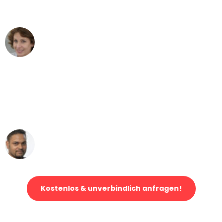
können - DANKE!"
Maria W
Umzug von München nach Wien
"Mein Klavier kam in unter 24 Stunden
ohne einen Kratzer an - ein
erstklassiger Service!"
Ümit Y.
Klaviertransport in München
Kostenlos & unverbindlich anfragen!
Jetzt anfragen und der nächste glückliche Kunde werden. Alle