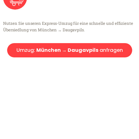
Nutzen Sie unseren Express-Umzug für eine schnelle und effiziente
Übersiedlung von München → Daugavpils.
Umzug:
München → Daugavpils
anfragen
Kostenlose Beratung!
Sie haben Fragen?
Sie haben Fragen zu Ihrem Transport oder benötigen eine Beratung
bezüglich Ihres Umzug?
Rufen Sie uns gerne an, unser Team aus Experten freut sich, Ihnen
kostenlos weiterzuhelfen!