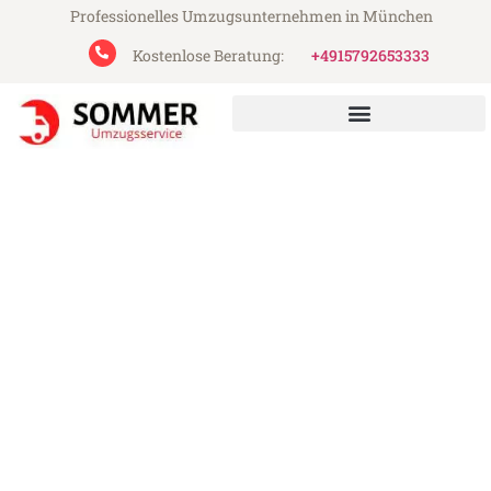
Professionelles Umzugsunternehmen in München
Kostenlose Beratung:
+4915792653333
Sommer Umzugsservice aus München
Umzug München Watford
Günstiger Umzug München Watford (ab
199€)
Express-Abwicklung in unter 24 Stunden!
Über 15 Jahre Erfahrung mit Umzügen!
Angebot erhalten in unter 30 Minuten!