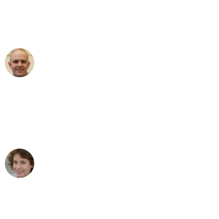
an das gesamte Team von Sommer
Umzugsservice für ihren
außergewöhnlichen Service!"
Frederik F.
Umzug in München
"Besser hätte ich mir den Umzug von
München nach Wien nicht vorstellen
können - DANKE!"
Maria W
Umzug von München nach Wien
"Mein Klavier kam in unter 24 Stunden
ohne einen Kratzer an - ein