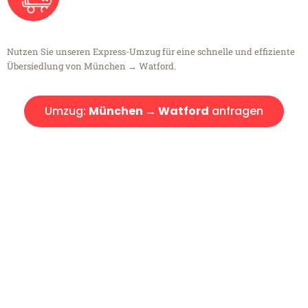
Nutzen Sie unseren Express-Umzug für eine schnelle und effiziente
Übersiedlung von München → Watford.
Umzug:
München → Watford
anfragen
Kostenlose Beratung!
Sie haben Fragen?
Sie haben Fragen zu Ihrem Transport oder benötigen eine Beratung
bezüglich Ihres Umzug?
Rufen Sie uns gerne an, unser Team aus Experten freut sich, Ihnen
kostenlos weiterzuhelfen!