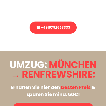
Rufen Sie uns gerne an, unser Team aus Experten freut sich, Ihnen
kostenlos weiterzuhelfen!
☎ +4915792653333
Stattdessen eine unverbindliche Anfrage senden
UMZUG:
MÜNCHEN
→ RENFREWSHIRE:
Erhalten Sie hier den
besten Preis
&
sparen Sie mind. 50€!