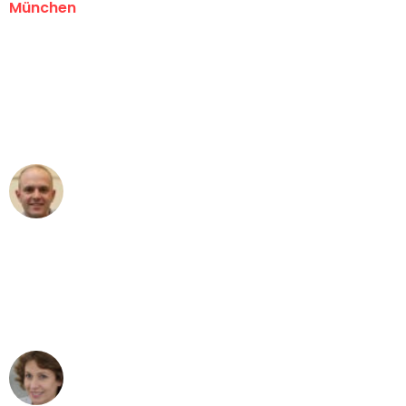
München
"Erste Klasse! Ein großes Dankeschön
an das gesamte Team von Sommer
Umzugsservice für ihren
außergewöhnlichen Service!"
Frederik F.
Umzug in München
"Besser hätte ich mir den Umzug von
München nach Wien nicht vorstellen
können - DANKE!"
Maria W
Umzug von München nach Wien