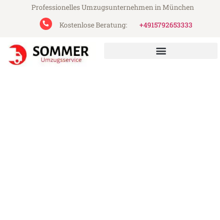
Professionelles Umzugsunternehmen in München
Kostenlose Beratung:
+4915792653333
Sommer Umzugsservice aus München
Umzug München
Renfrewshire
Günstiger Umzug München Renfrewshire
(ab 199€)
Express-Abwicklung in unter 24 Stunden!
Über 15 Jahre Erfahrung mit Umzügen!