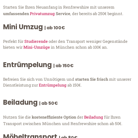
Starten Sie Ihren Neuanfang in Renfrewshire mit unserem
umfassenden
Privatumzug
Service
, der bereits ab 250€ beginnt.
Mini Umzug
| ab 100€
Perfekt für
Studierende
oder den Transport weniger Gegenstände
bieten wir
Mini-Umzüge
in München schon ab 100€ an.
Entrümpelung
| ab 150€
Befreien Sie sich von Unnötigem und
starten Sie frisch
mit unserer
Dienstleistung zur
Entrümpelung
ab 150€.
Beiladung
| ab 50€
Nutzen Sie die
kosteneffiziente Option
der
Beiladung
für Ihren
Transport zwischen München und Renfrewshire schon ab 50€.
Möbeltransport
| ab 80€