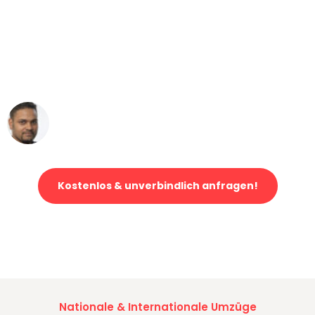
"Mein Klavier kam in unter 24 Stunden
ohne einen Kratzer an - ein
erstklassiger Service!"
Ümit Y.
Klaviertransport in München
Kostenlos & unverbindlich anfragen!
Jetzt anfragen und der nächste glückliche Kunde werden. Alle
Umzugsanfragen sind zu
100% kostenlos & unverbindlich!
Nationale & Internationale Umzüge