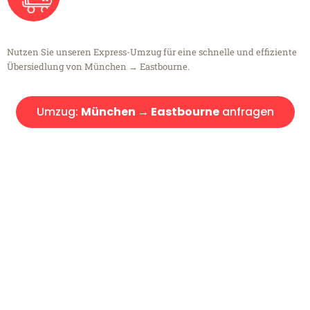
Nutzen Sie unseren Express-Umzug für eine schnelle und effiziente
Übersiedlung von München → Eastbourne.
Umzug:
München → Eastbourne
anfragen
Kostenlose Beratung!
Sie haben Fragen?
Sie haben Fragen zu Ihrem Transport oder benötigen eine Beratung
bezüglich Ihres Umzug?
Rufen Sie uns gerne an, unser Team aus Experten freut sich, Ihnen
kostenlos weiterzuhelfen!