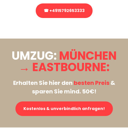
☎ +4915792653333
Stattdessen eine unverbindliche Anfrage senden
UMZUG:
MÜNCHEN
→ EASTBOURNE:
Erhalten Sie hier den
besten Preis
&
sparen Sie mind. 50€!
Kostenlos & unverbindlich anfragen!