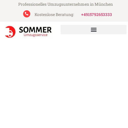
Professionelles Umzugsunternehmen in München
Kostenlose Beratung:
+4915792653333
Sommer Umzugsservice aus München
Umzug München Eastbourne
Günstiger Umzug München Eastbourne (ab
199€)
Express-Abwicklung in unter 24 Stunden!
Über 15 Jahre Erfahrung mit Umzügen!
Angebot erhalten in unter 30 Minuten!