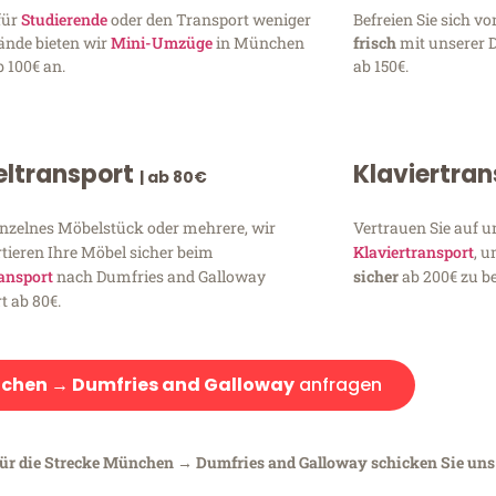
für
Studierende
oder den Transport weniger
Befreien Sie sich 
ände bieten wir
Mini-Umzüge
in München
frisch
mit unserer 
 100€ an.
ab 150€.
ltransport
Klaviertra
| ab 80€
inzelnes Möbelstück oder mehrere, wir
Vertrauen Sie auf u
tieren Ihre Möbel sicher beim
Klaviertransport
, 
ansport
nach Dumfries and Galloway
sicher
ab 200€ zu be
t ab 80€.
chen → Dumfries and Galloway
anfragen
für die Strecke München → Dumfries and Galloway schicken Sie uns 