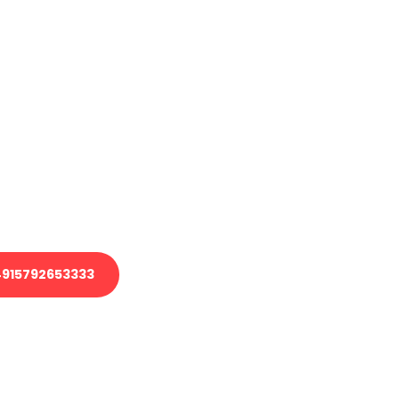
haben
en?
 Transport oder benötigen eine
 Umzug?
ser Team aus Experten freut sich,
elfen!
915792653333
nverbindliche Anfrage senden