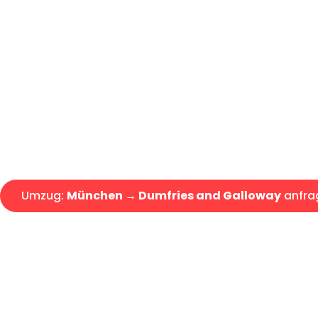
Günstiger Umzug München Dum
Express-Abwicklung in unter 2
Über 15 Jahre Erfahrung mit 
Angebot erhalten in unter 30 
Umzug:
München → Dumfries and Galloway
anfra
Alle Umzugsanfragen sind zu 100% kostenlos & unverbind