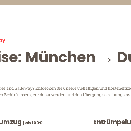
ay
eise: München → D
 and Galloway? Entdecken Sie unsere vielfältigen und kosteneffiz
en Bedürfnissen gerecht zu werden und den Übergang so reibungslos 
 Umzug
Entrümpel
| ab 100€