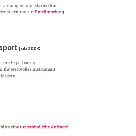
von Unnötigem und
starten Sie
Dienstleistung zur
Entrümpelung
nsport
| ab 200€
nsere Expertise im
um
Ihr wertvolles Instrument
fördern.
bitte eine
unverbindliche Anfrage!