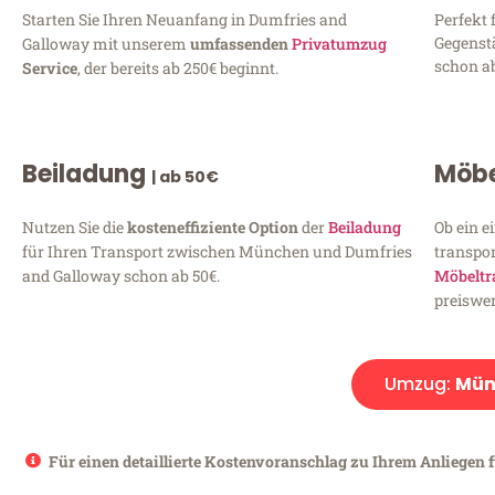
Starten Sie Ihren Neuanfang in Dumfries and
Perfekt 
Gegenst
Galloway mit unserem
umfassenden
Privatumzug
schon ab
Service
, der bereits ab 250€ beginnt.
Beiladung
Möbe
| ab 50€
Nutzen Sie die
kosteneffiziente Option
der
Beiladung
Ob ein e
für Ihren Transport zwischen München und Dumfries
transpor
and Galloway schon ab 50€.
Möbeltr
preiswer
Umzug:
Mün
Für einen detaillierte Kostenvoranschlag zu Ihrem Anliegen 