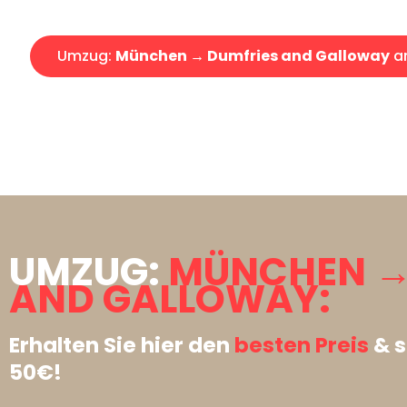
Umzug:
München → Dumfries and Galloway
a
UMZUG:
MÜNCHEN →
AND GALLOWAY:
Erhalten Sie hier den
besten Preis
& s
50€!