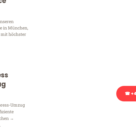
ce
Sie 
Frag
unseren
e in München,
 mit höchster
Sie haben Fragen zu Ihrem
Beratung bezüglich Ihres
Rufen Sie uns gerne an, un
Ihnen kostenlos weiterzuh
ess
ug
☎ +4
xpress-Umzug
Stattdessen eine u
fiziente
nchen →
.