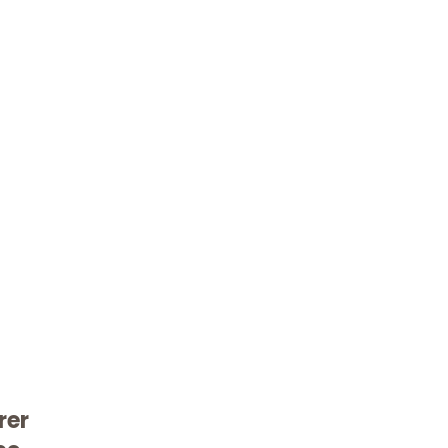
rer
Kostenlose Beratung!