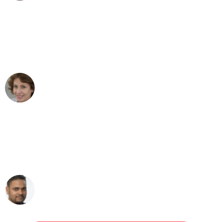
"Besser hätte ich mir den Umzug von
München nach Wien nicht vorstellen
können - DANKE!"
Maria W
Umzug von München nach Wien
"Mein Klavier kam in unter 24 Stunden
ohne einen Kratzer an - ein
erstklassiger Service!"
Ümit Y.
Klaviertransport in München