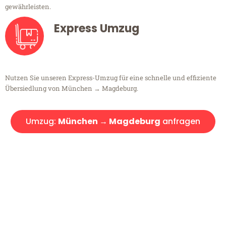
gewährleisten.
Express Umzug
Nutzen Sie unseren Express-Umzug für eine schnelle und effiziente
Übersiedlung von München → Magdeburg.
Umzug:
München → Magdeburg
anfragen
Kostenlose Beratung!
Sie haben Fragen?
Sie haben Fragen zu Ihrem Transport oder benötigen eine Beratung
bezüglich Ihres Umzug?