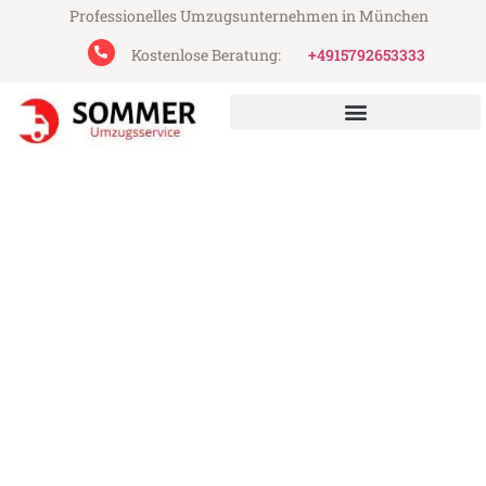
Professionelles Umzugsunternehmen in München
Kostenlose Beratung:
+4915792653333
Sommer Umzugsservice aus München
Umzug München
Magdeburg
Günstiger Umzug München Magdeburg
(ab 199€)
Express-Abwicklung in unter 24 Stunden!
Über 15 Jahre Erfahrung mit Umzügen!