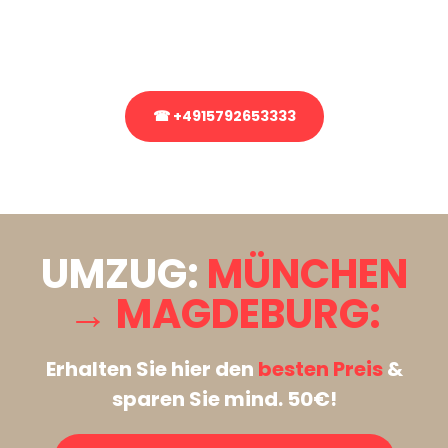
Rufen Sie uns gerne an, unser Team aus Experten freut sich, Ihnen
kostenlos weiterzuhelfen!
☎ +4915792653333
Stattdessen eine unverbindliche Anfrage senden
UMZUG:
MÜNCHEN
→ MAGDEBURG:
Erhalten Sie hier den
besten Preis
&
sparen Sie mind. 50€!