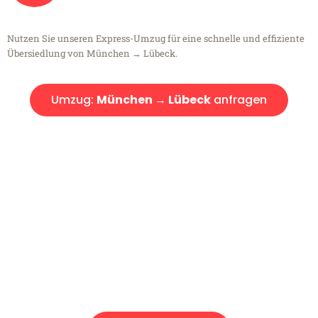
Nutzen Sie unseren Express-Umzug für eine schnelle und effiziente
Übersiedlung von München → Lübeck.
Umzug:
München → Lübeck
anfragen
Kostenlose Beratung!
Sie haben Fragen?
Sie haben Fragen zu Ihrem Transport oder benötigen eine Beratung
bezüglich Ihres Umzug?
Rufen Sie uns gerne an, unser Team aus Experten freut sich, Ihnen
kostenlos weiterzuhelfen!