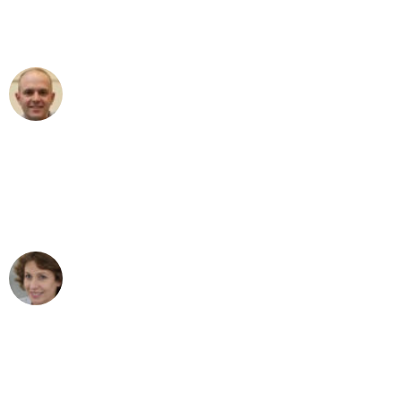
Umzugsservice für ihren
außergewöhnlichen Service!"
Frederik F.
Umzug in München
"Besser hätte ich mir den Umzug von
München nach Wien nicht vorstellen
können - DANKE!"
Maria W
Umzug von München nach Wien
"Mein Klavier kam in unter 24 Stunden
ohne einen Kratzer an - ein