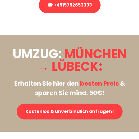
☎ +4915792653333
Stattdessen eine unverbindliche Anfrage senden
UMZUG:
MÜNCHEN
→ LÜBECK:
Erhalten Sie hier den
besten Preis
&
sparen Sie mind. 50€!
Kostenlos & unverbindlich anfragen!