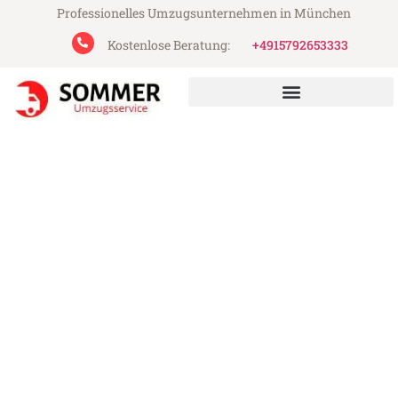
Professionelles Umzugsunternehmen in München
Kostenlose Beratung:
+4915792653333
Sommer Umzugsservice aus München
Umzug München Lübeck
Günstiger Umzug München Lübeck (ab
199€)
Express-Abwicklung in unter 24 Stunden!
Über 15 Jahre Erfahrung mit Umzügen!
Angebot erhalten in unter 30 Minuten!