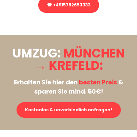
☎ +4915792653333
Stattdessen eine unverbindliche Anfrage senden
UMZUG:
MÜNCHEN
→ KREFELD:
Erhalten Sie hier den
besten Preis
&
sparen Sie mind. 50€!
Kostenlos & unverbindlich anfragen!