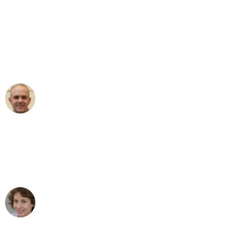
"Erste Klasse! Ein großes Dankeschön
an das gesamte Team von Sommer
Umzugsservice für ihren
außergewöhnlichen Service!"
Frederik F.
Umzug in München
"Besser hätte ich mir den Umzug von
München nach Wien nicht vorstellen
können - DANKE!"
Maria W
Umzug von München nach Wien