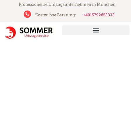
Professionelles Umzugsunternehmen in München
Kostenlose Beratung:
+4915792653333
Sommer Umzugsservice aus München
Umzug München Krefeld
Günstiger Umzug München Krefeld (ab
199€)
Express-Abwicklung in unter 24 Stunden!
Über 15 Jahre Erfahrung mit Umzügen!
Angebot erhalten in unter 30 Minuten!