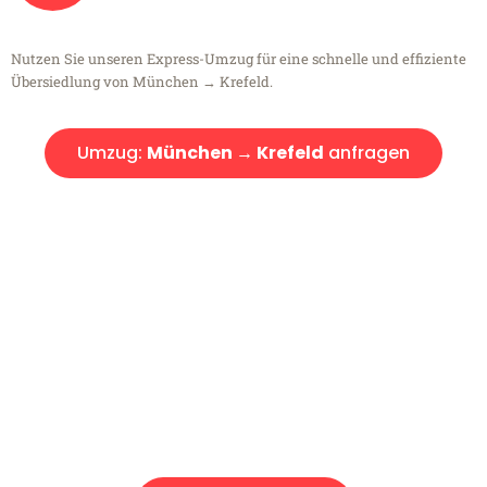
Nutzen Sie unseren Express-Umzug für eine schnelle und effiziente
Übersiedlung von München → Krefeld.
Umzug:
München → Krefeld
anfragen
Kostenlose Beratung!
Sie haben Fragen?
Sie haben Fragen zu Ihrem Transport oder benötigen eine Beratung
bezüglich Ihres Umzug?
Rufen Sie uns gerne an, unser Team aus Experten freut sich, Ihnen
kostenlos weiterzuhelfen!