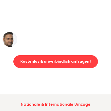
"Mein Klavier kam in unter 24 Stunden
ohne einen Kratzer an - ein
erstklassiger Service!"
Ümit Y.
Klaviertransport in München
Kostenlos & unverbindlich anfragen!
Jetzt anfragen und der nächste glückliche Kunde werden. Alle
Umzugsanfragen sind zu
100% kostenlos & unverbindlich!
Nationale & Internationale Umzüge