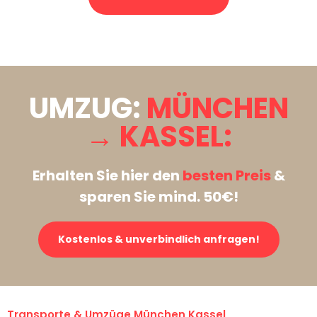
Stattdessen eine unverbindliche Anfrage senden
UMZUG:
MÜNCHEN
→ KASSEL:
Erhalten Sie hier den
besten Preis
&
sparen Sie mind. 50€!
Kostenlos & unverbindlich anfragen!
Transporte & Umzüge München Kassel