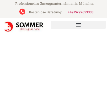
Professionelles Umzugsunternehmen in München
Kostenlose Beratung:
+4915792653333
Sommer Umzugsservice aus München
Umzug München Kassel
Günstiger Umzug München Kassel (ab
199€)
Express-Abwicklung in unter 24 Stunden!
Über 15 Jahre Erfahrung mit Umzügen!
Angebot erhalten in unter 30 Minuten!