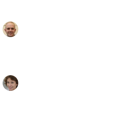
Umzugsservice für ihren
außergewöhnlichen Service!"
Frederik F.
Umzug in München
"Besser hätte ich mir den Umzug von
München nach Wien nicht vorstellen
können - DANKE!"
Maria W
Umzug von München nach Wien
"Mein Klavier kam in unter 24 Stunden
ohne einen Kratzer an - ein