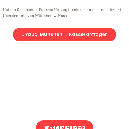
Nutzen Sie unseren Express-Umzug für eine schnelle und effiziente
Übersiedlung von München → Kassel.
Umzug:
München → Kassel
anfragen
Kostenlose Beratung!
Sie haben Fragen?
Sie haben Fragen zu Ihrem Transport oder benötigen eine Beratung
bezüglich Ihres Umzug?
Rufen Sie uns gerne an, unser Team aus Experten freut sich, Ihnen
kostenlos weiterzuhelfen!
☎ +4915792653333