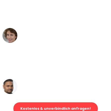
"Besser hätte ich mir den Umzug von
München nach Wien nicht vorstellen
können - DANKE!"
Maria W
Umzug von München nach Wien
"Mein Klavier kam in unter 24 Stunden
ohne einen Kratzer an - ein
erstklassiger Service!"
Ümit Y.
Klaviertransport in München
Kostenlos & unverbindlich anfragen!