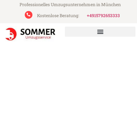
Professionelles Umzugsunternehmen in München
Kostenlose Beratung:
+4915792653333
Sommer Umzugsservice aus München
Umzug München Heilbronn
Günstiger Umzug München Heilbronn (ab
199€)
Express-Abwicklung in unter 24 Stunden!
Über 15 Jahre Erfahrung mit Umzügen!
Angebot erhalten in unter 30 Minuten!