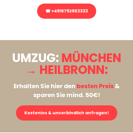
☎ +4915792653333
Stattdessen eine unverbindliche Anfrage senden
UMZUG:
MÜNCHEN
→ HEILBRONN:
Erhalten Sie hier den
besten Preis
&
sparen Sie mind. 50€!
Kostenlos & unverbindlich anfragen!