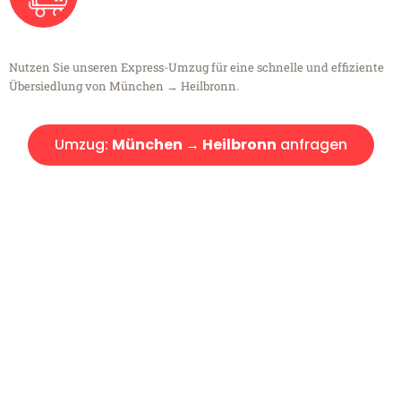
Nutzen Sie unseren Express-Umzug für eine schnelle und effiziente
Übersiedlung von München → Heilbronn.
Umzug:
München → Heilbronn
anfragen
Kostenlose Beratung!
Sie haben Fragen?
Sie haben Fragen zu Ihrem Transport oder benötigen eine Beratung
bezüglich Ihres Umzug?
Rufen Sie uns gerne an, unser Team aus Experten freut sich, Ihnen
kostenlos weiterzuhelfen!