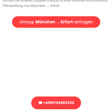
Nutzen Sie unseren Express-Umzug für eine schnelle und effiziente
Übersiedlung von München → Erfurt.
Umzug:
München → Erfurt
anfragen
Kostenlose Beratung!
Sie haben Fragen?
Sie haben Fragen zu Ihrem Transport oder benötigen eine Beratung
bezüglich Ihres Umzug?
Rufen Sie uns gerne an, unser Team aus Experten freut sich, Ihnen
kostenlos weiterzuhelfen!
☎ +4915792653333