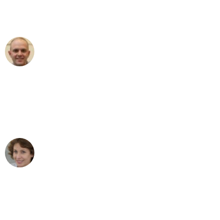
Umzugsservice für ihren
außergewöhnlichen Service!"
Frederik F.
Umzug in München
"Besser hätte ich mir den Umzug von
München nach Wien nicht vorstellen
können - DANKE!"
Maria W
Umzug von München nach Wien
"Mein Klavier kam in unter 24 Stunden
ohne einen Kratzer an - ein